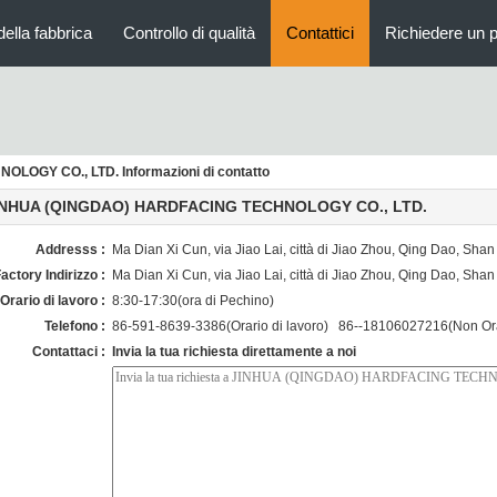
della fabbrica
Controllo di qualità
Contattici
Richiedere un 
OGY CO., LTD. Informazioni di contatto
INHUA (QINGDAO) HARDFACING TECHNOLOGY CO., LTD.
Addresss :
Ma Dian Xi Cun, via Jiao Lai, città di Jiao Zhou, Qing Dao, Sha
actory Indirizzo :
Ma Dian Xi Cun, via Jiao Lai, città di Jiao Zhou, Qing Dao, Sha
Orario di lavoro :
8:30-17:30(ora di Pechino)
Telefono :
86-591-8639-3386(Orario di lavoro) 86--18106027216(Non Orar
Contattaci :
Invia la tua richiesta direttamente a noi