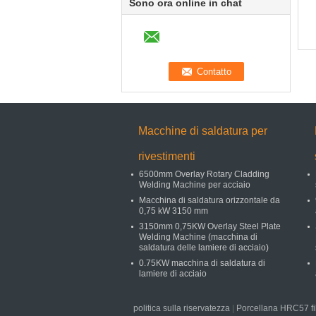
Sono ora online in chat
Macchine di saldatura per
rivestimenti
6500mm Overlay Rotary Cladding
Welding Machine per acciaio
Macchina di saldatura orizzontale da
0,75 kW 3150 mm
3150mm 0,75KW Overlay Steel Plate
Welding Machine (macchina di
saldatura delle lamiere di acciaio)
0.75KW macchina di saldatura di
lamiere di acciaio
politica sulla riservatezza
|
Porcellana HRC57 fil