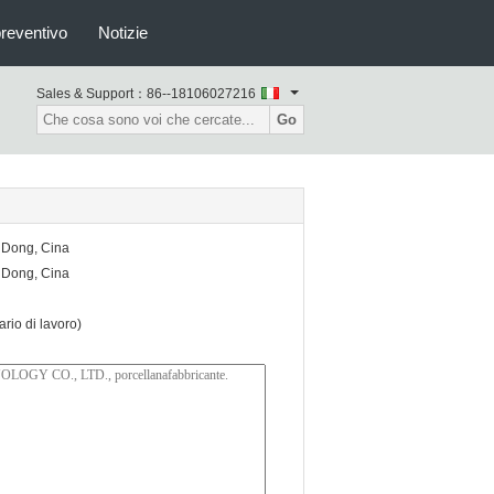
preventivo
Notizie
Sales & Support：
86--18106027216
Go
n Dong, Cina
n Dong, Cina
io di lavoro)