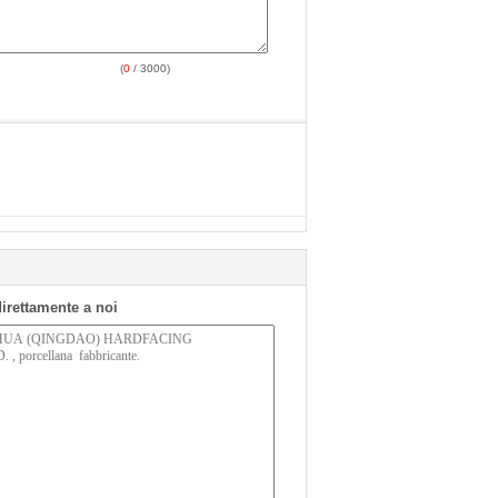
(
0
/ 3000)
 direttamente a noi