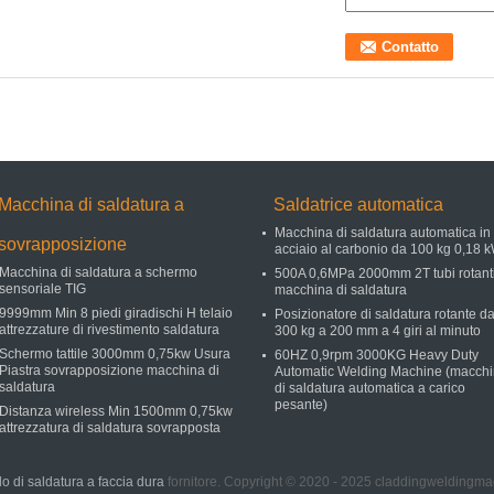
Macchina di saldatura a
Saldatrice automatica
Macchina di saldatura automatica in
sovrapposizione
acciaio al carbonio da 100 kg 0,18 
Macchina di saldatura a schermo
500A 0,6MPa 2000mm 2T tubi rotant
sensoriale TIG
macchina di saldatura
9999mm Min 8 piedi giradischi H telaio
Posizionatore di saldatura rotante d
attrezzature di rivestimento saldatura
300 kg a 200 mm a 4 giri al minuto
Schermo tattile 3000mm 0,75kw Usura
60HZ 0,9rpm 3000KG Heavy Duty
Piastra sovrapposizione macchina di
Automatic Welding Machine (macch
saldatura
di saldatura automatica a carico
pesante)
Distanza wireless Min 1500mm 0,75kw
attrezzatura di saldatura sovrapposta
o di saldatura a faccia dura
fornitore. Copyright © 2020 - 2025 claddingweldingma