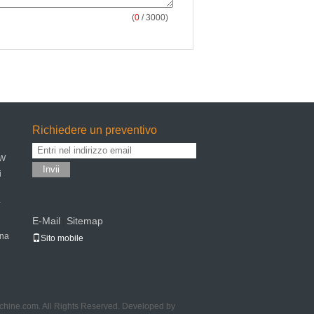
(
0
/ 3000)
Richiedere un preventivo
kW
Invii
i
a
E-Mail
Sitemap
|
ina
Sito mobile
chine.com. All Rights Reserved. Developed by