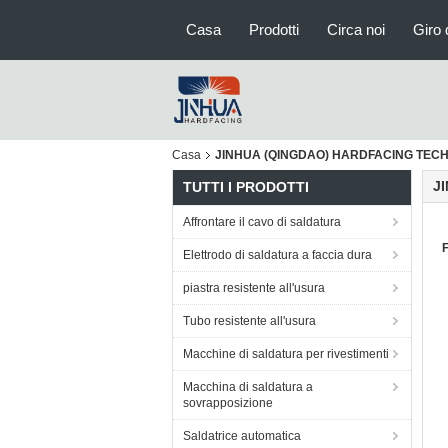
Casa
Prodotti
Circa noi
Giro 
Casa
JINHUA (QINGDAO) HARDFACING TECHNOL
J
TUTTI I PRODOTTI
Affrontare il cavo di saldatura
F
Elettrodo di saldatura a faccia dura
piastra resistente all'usura
Tubo resistente all'usura
Macchine di saldatura per rivestimenti
Macchina di saldatura a
sovrapposizione
Saldatrice automatica