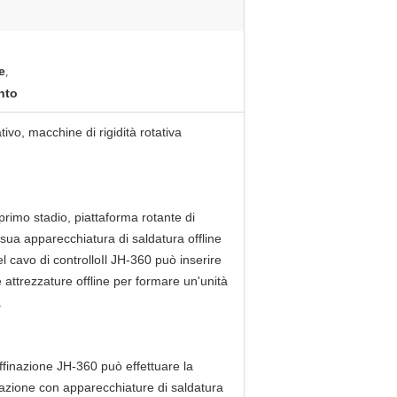
e
,
nto
tivo, macchine di rigidità rotativa
rimo stadio, piattaforma rotante di
a sua apparecchiatura di saldatura offline
 cavo di controlloIl JH-360 può inserire
attrezzature offline per formare un'unità
.
ffinazione JH-360 può effettuare la
inazione con apparecchiature di saldatura