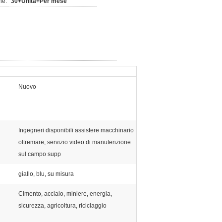
ne:
30+Unità+Per mese
Nuovo
Ingegneri disponibili assistere macchinario
oltremare, servizio video di manutenzione
sul campo supp
giallo, blu, su misura
Cimento, acciaio, miniere, energia,
sicurezza, agricoltura, riciclaggio