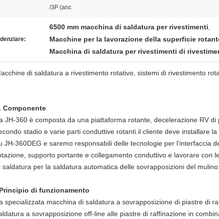
/3P (anc
6500 mm macchina di saldatura per rivestimenti
,
Macchine per la lavorazione della superficie rotant
denziare:
Macchina di saldatura per rivestimenti di rivestime
acchine di saldatura a rivestimento rotativo, sistemi di rivestimento rota
. Componente
a JH-360 è composta da una piattaforma rotante, decelerazione RV di p
econdo stadio e varie parti conduttive rotanti.il cliente deve installare l
u JH-360DEG e saremo responsabili delle tecnologie per l'interfaccia del
otazione, supporto portante e collegamento conduttivo e lavorare con le 
i saldatura per la saldatura automatica delle sovrapposizioni del mulino
Principio di funzionamento
a specializzata macchina di saldatura a sovrapposizione di piastre di ra
aldatura a sovrapposizione off-line alle piastre di raffinazione in comb