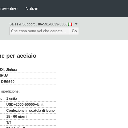
preventivo
Notizie
Sales & Support：
86-591-8639-3386
Go
e per acciaio
XI, Jinhua
NHUA
-DEG360
 spedizione:
mo:
1 unità
USD+2000-50000+Unit
Confezione in scatola di legno
15 - 60 giorni
T/T