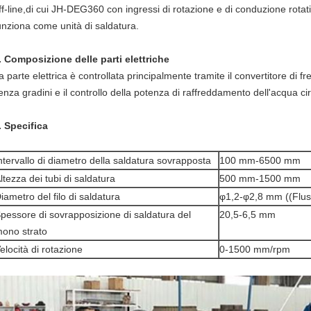
ff-line,di cui JH-DEG360 con ingressi di rotazione e di conduzione rotat
unziona come unità di saldatura.
. Composizione delle parti elettriche
a parte elettrica è controllata principalmente tramite il convertitore di f
enza gradini e il controllo della potenza di raffreddamento dell'acqua ci
. Specifica
ntervallo di diametro della saldatura sovrapposta
100 mm-6500 mm
ltezza dei tubi di saldatura
500 mm-1500 mm
iametro del filo di saldatura
φ1,2-φ2,8 mm ((Flus
pessore di sovrapposizione di saldatura del
20,5-6,5 mm
ono strato
elocità di rotazione
0-1500 mm/rpm