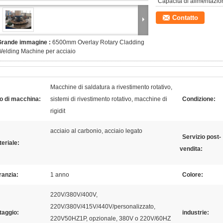
Capacità di alimentazio
Contatto
Grande immagine :
6500mm Overlay Rotary Cladding
elding Machine per acciaio
Macchine di saldatura a rivestimento rotativo,
o di macchina:
sistemi di rivestimento rotativo, macchine di
Condizione:
rigidit
acciaio al carbonio, acciaio legato
Servizio post-
eriale:
vendita:
ranzia:
1 anno
Colore:
220V/380V/400V,
220V/380V/415V/440V/personalizzato,
taggio:
industrie:
220V50HZ1P, opzionale, 380V o 220V/60HZ