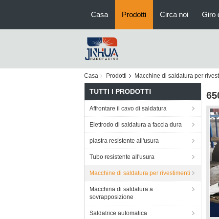
Casa
Prodotti
Circa noi
Giro 
Casa
Prodotti
Macchine di saldatura per rives
TUTTI I PRODOTTI
65
Affrontare il cavo di saldatura
Elettrodo di saldatura a faccia dura
piastra resistente all'usura
Tubo resistente all'usura
Macchine di saldatura per rivestimenti
Macchina di saldatura a
sovrapposizione
Saldatrice automatica