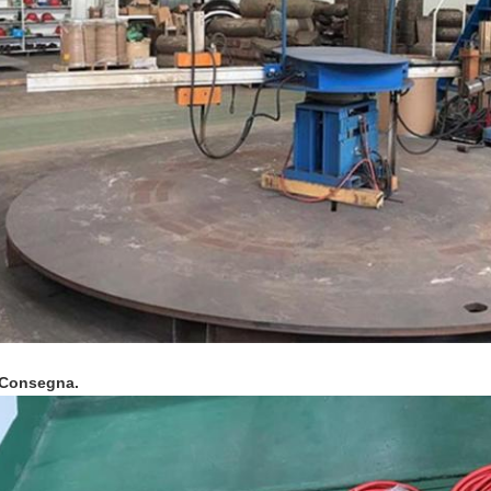
Lasciate un messaggio
Ti richiameremo presto!
Consegna.