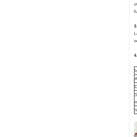
o
f
3
L
s
4
I
A
D
S
m
V