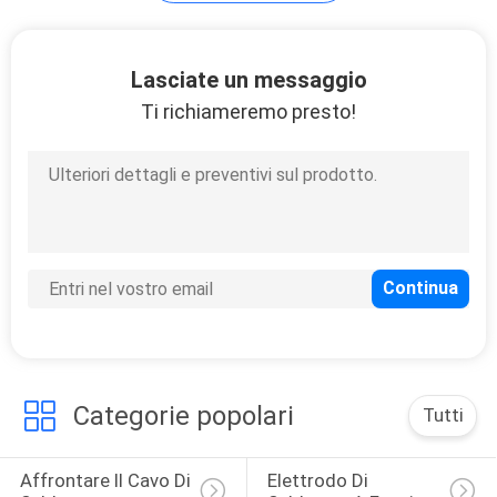
33
Lasciate un messaggio
Ti richiameremo presto!
Macchine di
saldatura per
rivestimenti
28
Macchina di
saldatura a
Categorie popolari
Tutti
sovrapposizione
Affrontare Il Cavo Di 
Elettrodo Di 