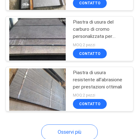
CONTROLLO
CONTATTO
DI
Piastra di usura del
QUALITÀ
4
carburo di cromo
personalizzata per
piastra resistente
CONTATTICI
miniere e costruzioni
MOQ:2 pezzi
all'usura
CONTATTO
RICHIEDA
Piastra di usura
UNA
resistente all'abrasione
CITAZIONE
per prestazioni ottimali
0
MOQ:2 pezzi
Tubo resistente
NOTIZIE
CONTATTO
all'usura
Osservi più