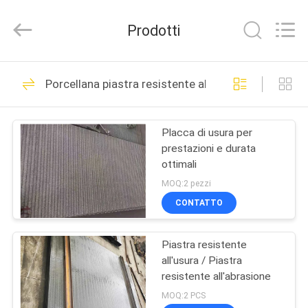
personalizzabile
fornitore.
Copyright
Prodotti
©
2020
-
2025
claddingweldingmachine.com.
CASA
57
All
Rights
Porcellana piastra resistente all'usura
Reserved.
Affrontare il cavo di
Developed
by
PRODOTTI
ECER
saldatura
Placca di usura per
prestazioni e durata
CIRCA
ottimali
NOI
MOQ:2 pezzi
CONTATTO
0
GIRO
Elettrodo di
Piastra resistente
DELLA
all'usura / Piastra
FABBRICA
saldatura a faccia
resistente all'abrasione
MOQ:2 PCS
dura