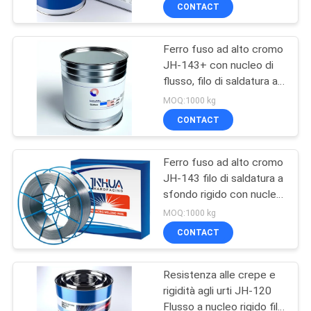
flusso
CONTROLLO
CONTACT
DI
Ferro fuso ad alto cromo
QUALITÀ
4
JH-143+ con nucleo di
flusso, filo di saldatura a
piastra resistente
CONTATTICI
faccia dura per
MOQ:1000 kg
all'usura
applicazioni di impatto e
CONTACT
usura
NOTIZIE
Ferro fuso ad alto cromo
JH-143 filo di saldatura a
RICHIEDA
sfondo rigido con nucleo
0
UNA
di flusso per la
MOQ:1000 kg
produzione di materie
Tubo resistente
CITAZIONE
CONTACT
prime
all'usura
Resistenza alle crepe e
MAPPA
rigidità agli urti JH-120
DEL
Flusso a nucleo rigido filo