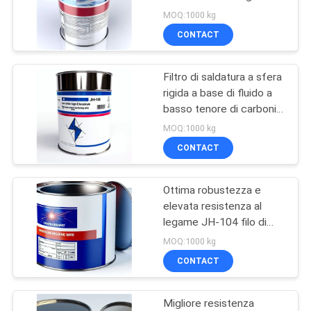
di saldatura per rotolatori
SITO
MOQ:1000 kg
verticali
CONTACT
33
PRIVACY
Macchine di
Filtro di saldatura a sfera
POLICY
rigida a base di fluido a
saldatura per
basso tenore di carbonio
e ad alto tenore di cromo
rivestimenti
MOQ:1000 kg
JH-118
CONTACT
Ottima robustezza e
28
elevata resistenza al
Macchina di
legame JH-104 filo di
saldatura a sfondo rigido
MOQ:1000 kg
saldatura a
con nucleo di flusso
CONTACT
sovrapposizione
Migliore resistenza