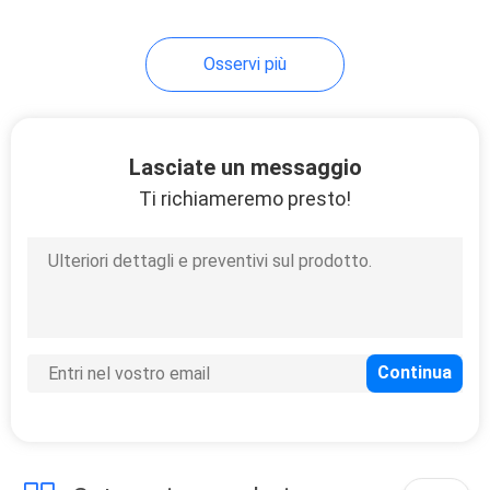
9
Osservi più
Macchina di
misurazione
Lasciate un messaggio
Ti richiameremo presto!
9
Macchine per
saldatura a
grondaia