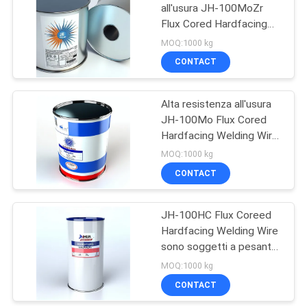
all'usura JH-100MoZr
Flux Cored Hardfacing
26
Welding Wire per
MOQ:1000 kg
paracadutismo, rulli di
Saldatrice
CONTACT
rettifica
automatica
Alta resistenza all'usura
JH-100Mo Flux Cored
Hardfacing Welding Wire
For Sugar Rolling Roller,
MOQ:1000 kg
Chute
CONTACT
21
Macchine per
JH-100HC Flux Coreed
Hardfacing Welding Wire
rivestimento di tubi
sono soggetti a pesante
usura della macchina e
MOQ:1000 kg
impatto moderato
CONTACT