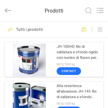
(QINGDAO)
HARDFACING
TECHNOLOGY
Prodotti
CO.,
LTD..
All
Rights
Reserved.
CASA
57
Developed
Tutti i prodotti
by
ECER
Affrontare il cavo di
PRODOTTI
saldatura
JH-100HD filo di
saldatura a sfondo rigido
CIRCA
con nucleo di flusso per
NOI
acciaio, cemento
MOQ:1000 kg
CONTACT
0
GIRO
Elettrodo di
Alta resistenza
DELLA
all'abrasione JH-145 filo
FABBRICA
saldatura a faccia
di saldatura a sfondo
rigido con nucleo di
MOQ:1000 kg
dura