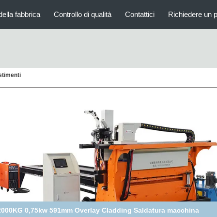
della fabbrica
Controllo di qualità
Contattici
Richiedere un 
stimenti
0mm 0,75KW Overlay Steel Plate Welding Machine (macchina di