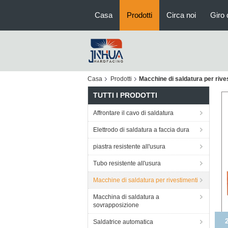
Casa
Prodotti
Circa noi
Giro 
Casa
Prodotti
Macchine di saldatura per rive
TUTTI I PRODOTTI
Affrontare il cavo di saldatura
Elettrodo di saldatura a faccia dura
piastra resistente all'usura
Tubo resistente all'usura
Macchine di saldatura per rivestimenti
Macchina di saldatura a
sovrapposizione
315
Saldatrice automatica