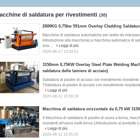
saldatura delle lamiere di acciaio)
acchine di saldatura per rivestimenti
(30)
2000KG 0,75kw 591mm Overlay Cladding Saldatur
Macchine di saldatura automatiche per lastre da indossar
Introduzione alla macchinaLa macchina automatica di sal
una ...
Leggi di più
2020-08-17 15:03:41
3150mm 0,75KW Overlay Steel Plate Welding Mach
saldatura delle lamiere di acciaio)
Saldatura di piastre di acciaio con rivestimento resistente
TSaldatura di piastre di acciaio con rivestimento resisten
Leggi di più
2020-08-12 15:56:19
Macchina di saldatura orizzontale da 0,75 kW 31
4 Macchina di saldatura di piastre di usura a torcia, macch
resistenti all'usura multi-torcia 1Introduzione al prodotto La
Leggi di più
2020-08-12 15:55:25