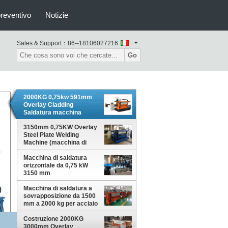
preventivo
Notizie
Sales & Support：
86--18106027216
Go
2000KG 0,75kw 591mm
Overlay Cladding
Saldatura macchina
3150mm 0,75KW Overlay
Steel Plate Welding
Machine (macchina di
saldatura delle lamiere di
Macchina di saldatura
acciaio)
orizzontale da 0,75 kW
3150 mm
Macchina di saldatura a
sovrapposizione da 1500
mm a 2000 kg per acciaio
inossidabile
Costruzione 2000KG
3000mm Overlay