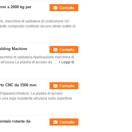
 mm a 2000 kg per
Contatto
ile, macchina di saldatura di costruzione Un
tto composito costituito da uno strato sottile di
elding Machine
Contatto
 macchina di saldatura Applicazione macchina di
all'usura La piastra di acciaio da ...
Leggi di
perto CNC da 1500 mm
Contatto
ll'apparecchiatura: La piastra di acciaio
una lega resistente all'usura sulla superficie
ontale rotante da
Contatto