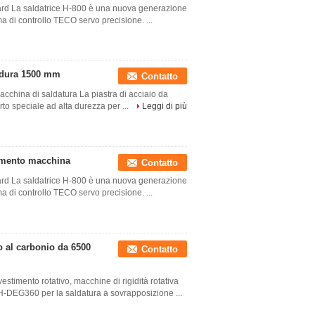
dard La saldatrice H-800 è una nuova generazione
ma di controllo TECO servo precisione. ...
a dura 1500 mm
Contatto
macchina di saldatura La piastra di acciaio da
erto speciale ad alta durezza per ...
Leggi di più
timento macchina
Contatto
dard La saldatrice H-800 è una nuova generazione
ma di controllo TECO servo precisione. ...
io al carbonio da 6500
Contatto
vestimento rotativo, macchine di rigidità rotativa
H-DEG360 per la saldatura a sovrapposizione ...