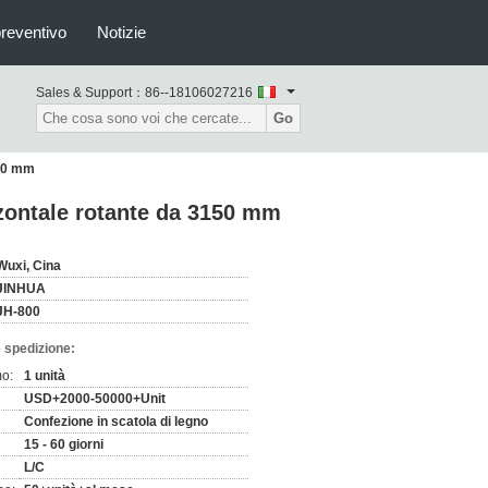
preventivo
Notizie
Sales & Support：
86--18106027216
Go
150 mm
zzontale rotante da 3150 mm
Wuxi, Cina
JINHUA
JH-800
 spedizione:
mo:
1 unità
USD+2000-50000+Unit
Confezione in scatola di legno
15 - 60 giorni
L/C