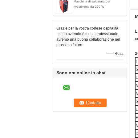
Macchina di saldatura per
rivestimenti da 200 W
M
Grazie per la vostra cortese ospitalità.
L
La tua azienda è molto professionale,
c
avremo una buona collaborazione nel
prossimo futuro.
2
—— Rosa
T
S
Sono ora online in chat
L
M
M
S
U
P
M
D