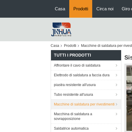
Casa
Prodotti
Circa noi
Giro 
Casa
Prodotti
Macchine di saldatura per rives
TUTTI I PRODOTTI
Si
Affrontare il cavo di saldatura
Elettrodo di saldatura a faccia dura
piastra resistente all'usura
Tubo resistente all'usura
Macchine di saldatura per rivestimenti
Macchina di saldatura a
sovrapposizione
Saldatrice automatica