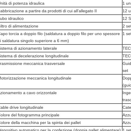
nità di potenza idraulica
1 un
abbricazione a partire da prodotti di cui all'allegato II
12 u
ubo idraulico
12 S
iltro di alimentazione
2 se
apo torcia a doppio filo (saldatura a doppio filo per uno spessore
1 se
i saldatura singolo superiore a 6 mm)
istema di azionamento laterale
TEC
istema di decelerazione longitudinale
TEC
rasmissione meccanica trasversale
Guid
set
otorizzazione meccanica longitudinale
Dopp
(gui
zionamento a cavo orizzontale
Inge
tras
able drive longitudinale
Cate
olore del fotogramma principale
Azzu
olore della macchina per la spinta dei pallet
Azzu
ispositivo automatico per la confezione (doppia pallet alimentare)
1 se