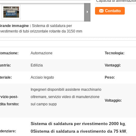
Capacità di alimentazio
Contatto
Grande immagine :
Sistema di saldatura per
ivestimento di tubi orizzontale rotante da 3150 mm
tomazione:
Automazione
Tecnologia:
ustria:
Edilizia
Vantaggi:
eriale:
Acciaio legato
Peso:
Ingegneri disponibili assistere macchinario
vizio post-
oltremare, servizio video di manutenzione
Voltaggio:
ita fornito:
sul campo supp
Sistema di saldatura per rivestimento 2000 kg
,
0Sistema di saldatura a rivestimento da 75 kW
denziare:
,