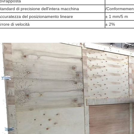
ovrapposta
tandard di precisione dell'intera macchina
/Conformement
ccuratezza del posizionamento lineare
± 1 mm/5 m
rrore di velocità
± 2%