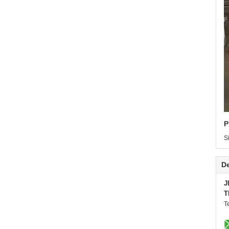
P
S
De
J
T
T