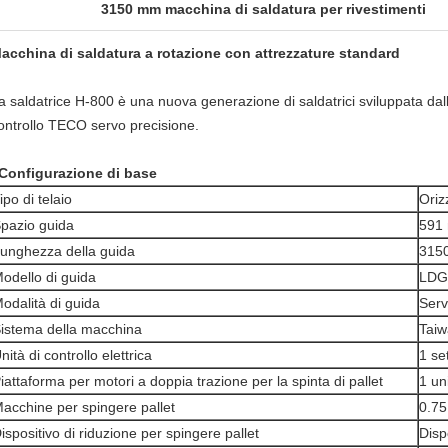
3150 mm macchina di saldatura per rivestimenti
acchina di saldatura a rotazione con attrezzature standard
a saldatrice H-800 è una nuova generazione di saldatrici sviluppata dall
ontrollo TECO servo precisione.
Configurazione di base
ipo di telaio
Oriz
pazio guida
591
unghezza della guida
315
odello di guida
LDG
odalità di guida
Serv
istema della macchina
Taiw
nità di controllo elettrica
1 se
iattaforma per motori a doppia trazione per la spinta di pallet
1 un
acchine per spingere pallet
0.7
ispositivo di riduzione per spingere pallet
Disp