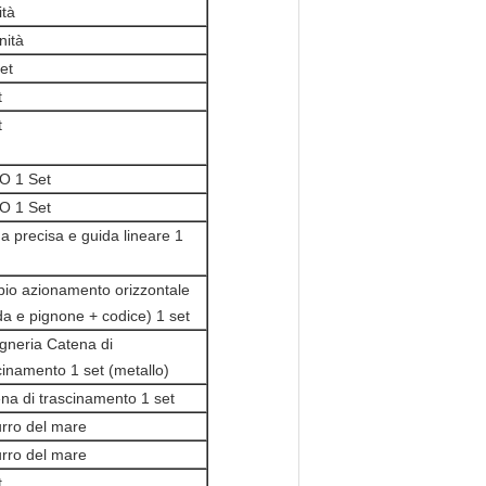
ità
nità
et
t
t
O 1 Set
O 1 Set
a precisa e guida lineare 1
io azionamento orizzontale
da e pignone + codice) 1 set
gneria Catena di
cinamento 1 set (metallo)
na di trascinamento 1 set
rro del mare
rro del mare
t