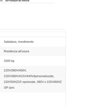
ne:
50+unità+al mese
Saldatura, rivestimento
Risistenza all'usura
2000 kg
220V/380V/400V,
220V/380V/415V/440V/personalizzato,
220V50HZ1P, opzionale, 380V o 220V/60HZ
/3P (anc