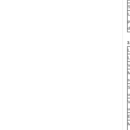
S
U
p
d
3
L
L
V
M
s
S
u
V
u
E
M