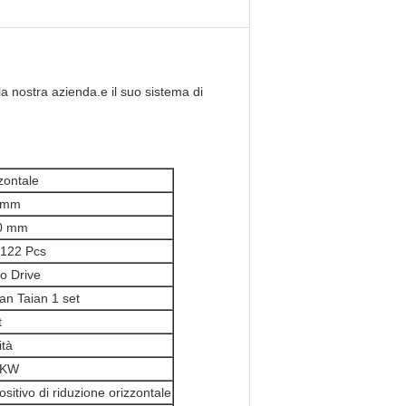
a nostra azienda.e il suo sistema di
zontale
 mm
0 mm
122 Pcs
o Drive
an Taian 1 set
t
ità
5KW
ositivo di riduzione orizzontale