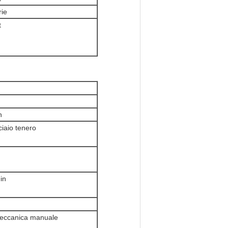
rie
t
n
iaio tenero
in
eccanica manuale