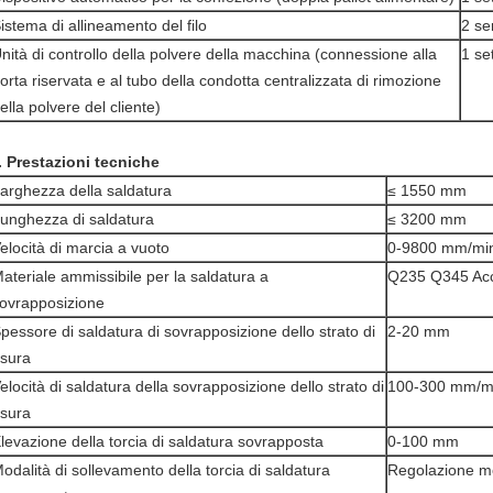
istema di allineamento del filo
2 se
nità di controllo della polvere della macchina (connessione alla
1 se
orta riservata e al tubo della condotta centralizzata di rimozione
ella polvere del cliente)
. Prestazioni tecniche
arghezza della saldatura
≤ 1550 mm
unghezza di saldatura
≤ 3200 mm
elocità di marcia a vuoto
0-9800 mm/mi
ateriale ammissibile per la saldatura a
Q235 Q345 Acc
ovrapposizione
pessore di saldatura di sovrapposizione dello strato di
2-20 mm
sura
elocità di saldatura della sovrapposizione dello strato di
100-300 mm/m
sura
levazione della torcia di saldatura sovrapposta
0-100 mm
odalità di sollevamento della torcia di saldatura
Regolazione m