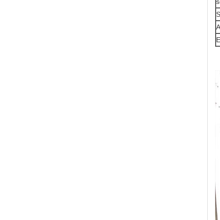
s
S
A
E