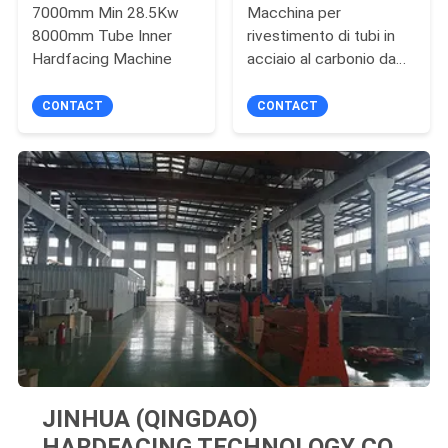
7000mm Min 28.5Kw
Macchina per
8000mm Tube Inner
rivestimento di tubi in
Hardfacing Machine
acciaio al carbonio da
6000 mm da 28,5 kW
CONTACT
CONTACT
JINHUA (QINGDAO)
HARDFACING TECHNOLOGY CO.,