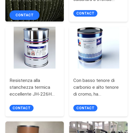
CONTROLLO
rigido con nucleo di
sovrapposizione di
DI
flusso per la produzione
saldatura macchina
CONTACT
CONTACT
di materie prime
QUALITÀ
CONTATTICI
NOTIZIE
RICHIEDA
Resistenza alla
Con basso tenore di
stanchezza termica
carbonio e alto tenore
UNA
eccellente JH-226H
di cromo, ha
CITAZIONE
Flusso Cored
un'eccellente durezza.
Hardfacing filo di
CONTACT
CONTACT
saldatura
MAPPA
DEL