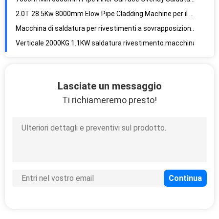
2.0T 28.5Kw 8000mm Elow Pipe Cladding Machine per il montaggio
Macchina di saldatura per rivestimenti a sovrapposizione verticale VCS ad uso pesante
Verticale 2000KG 1.1KW saldatura rivestimento macchina
Macchina di misurazione della resistenza all'usura in acciaio al carbonio TIG 2000mm 60Hz
750A1500kg 400mm macchina di saldatura a rivestimento a rulli
Macchina di saldatura a rivestimento di rulli di zucchero con superficie dura in acciaio al carbonio
Lasciate un messaggio
Q235 macchina per rivestimento di tubi in acciaio in lega 6000 mm 2500 kg
Ti richiameremo presto!
Q345 Macchina per rivestimento di tubi in acciaio al carbonio da 28,5 kW 8000 mm
Macchina di saldatura a guinzaglio per acciaio al carbonio a 180 gradi
0.5-1Rpm 5 kw 90 Deg Elbow Pipe Cladding Machine
Macchina di rivestimento regolabile da 0,75kw 3000mm
Distanza wireless Min 1500mm 0,75kw attrezzatura di saldatura sovrapposta
300mm Min 0,75kw Cladding Overlay Saldatura macchina
2.2r Min 2000mm 0,6MPa cilindro macchina di saldatura automatica
Macchina di saldatura a cucitura a cilindro idraulico a schermo sensoriale 500A 300mm