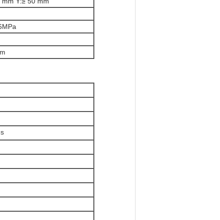
0 mm Y:≥ 50 mm
.6MPa
mm
ns