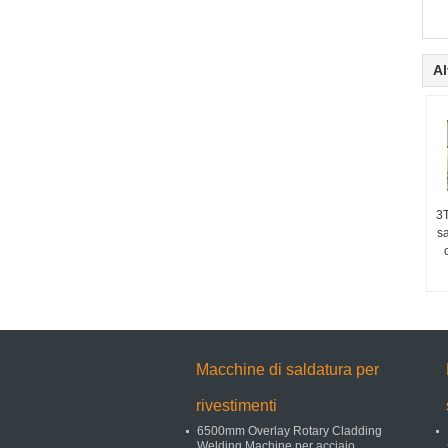
Al
3T
sa
Macchine di saldatura per
rivestimenti
6500mm Overlay Rotary Cladding
Welding Machine per acciaio