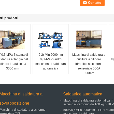
tri prodotti
 0,3 MPa Sistema di
2.2r Min 2000mm
Macchina di saldatura a
ldatura a flangia del
0,6MPa cilindro
cucitura a cilindro
Hy
cilindro idraulico da
macchina di saldatura
idraulico a schermo
3000 mm
automatica
sensoriale 500A
300mm
Macchina di saldatura a
Saldatrice automatica
Macchina di saldatura automatica in
sovrapposizione
acciaio al carbonio da 100 kg 0,18 
Macchina di saldatura a schermo
500A 0,6MPa 2000mm 2T tubi rotant
sensoriale TIG
macchina di saldatura