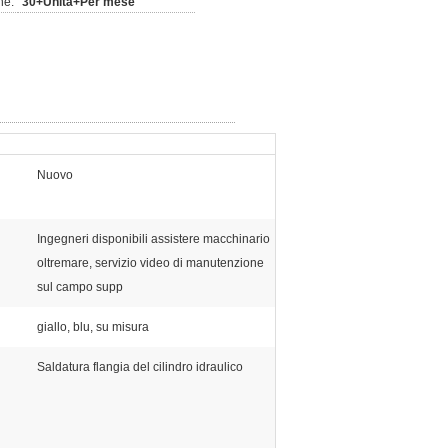
ne:
30+Unità+Per mese
Nuovo
Ingegneri disponibili assistere macchinario
oltremare, servizio video di manutenzione
sul campo supp
giallo, blu, su misura
Saldatura flangia del cilindro idraulico