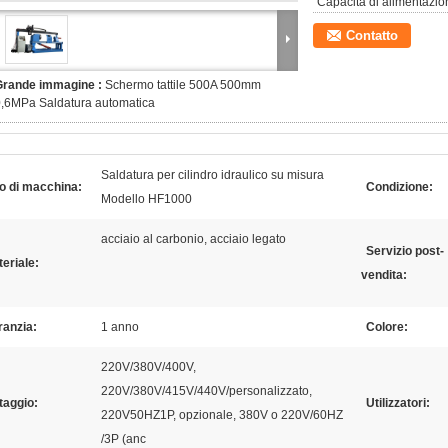
Capacità di alimentazio
Contatto
Grande immagine :
Schermo tattile 500A 500mm
,6MPa Saldatura automatica
Saldatura per cilindro idraulico su misura
o di macchina:
Condizione:
Modello HF1000
acciaio al carbonio, acciaio legato
Servizio post-
eriale:
vendita:
ranzia:
1 anno
Colore:
220V/380V/400V,
220V/380V/415V/440V/personalizzato,
taggio:
Utilizzatori:
220V50HZ1P, opzionale, 380V o 220V/60HZ
/3P (anc