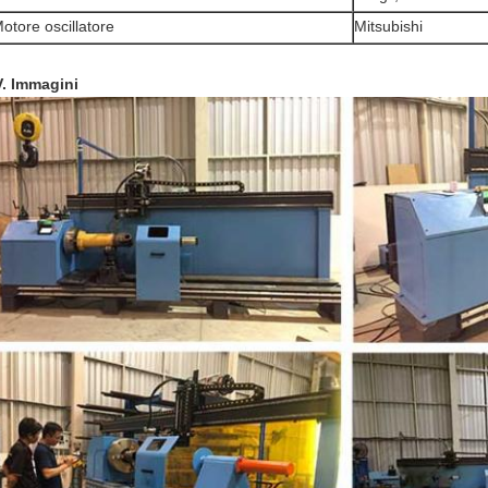
otore oscillatore
Mitsubishi
V. Immagini