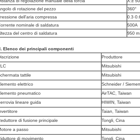
istanza di regolazione manuale della torcia
X:≥ 5
ngolo di rotazione del pezzo
360°
ressione dell'aria compressa
0.3·0
orrente nominale di saldatura
500A
ltezza del centro di saldatura
950 
II. Elenco dei principali componenti
iscrizione
Produttore
PLC
Mitsubishi
chermata tattile
Mitsubishi
lemento elettrico
Schneider / Sieme
lemento pneumatico
AirTAC, Taiwan
errovia lineare guida
HIWIN, Taiwan
nvertitore
Taian, Taiwan
eduttore di fusione principale
Tongli, Cina
otore a passo
Mitsubishi
iduttore di movimento
Tongli, Cina