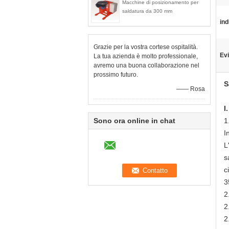
Macchine di posizionamento per
saldatura da 300 mm
ind
Grazie per la vostra cortese ospitalità.
Evi
La tua azienda è molto professionale,
avremo una buona collaborazione nel
prossimo futuro.
S
—— Rosa
I
Sono ora online in chat
1
I
L
s
c
3
2
2
2