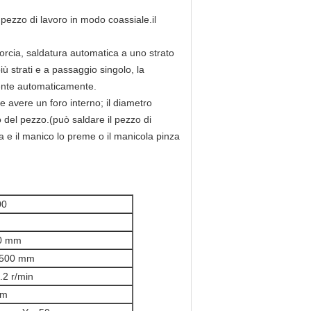
 pezzo di lavoro in modo coassiale.il
torcia, saldatura automatica a uno strato
iù strati e a passaggio singolo, la
mente automaticamente.
 avere un foro interno; il diametro
o del pezzo.(può saldare il pezzo di
a e il manico lo preme o il manico
la pinza
00
0 mm
φ500 mm
.2 r/min
mm