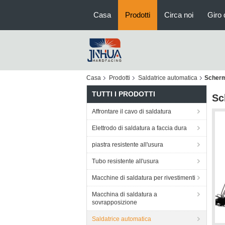
Casa
Prodotti
Circa noi
Giro 
Casa
Prodotti
Saldatrice automatica
Scherm
TUTTI I PRODOTTI
Sc
Affrontare il cavo di saldatura
Elettrodo di saldatura a faccia dura
piastra resistente all'usura
Tubo resistente all'usura
Macchine di saldatura per rivestimenti
Macchina di saldatura a
sovrapposizione
Saldatrice automatica