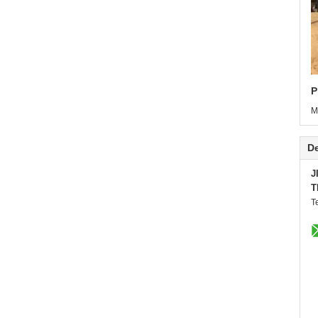
P
M
De
J
T
T