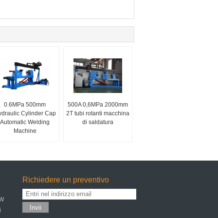
0.6MPa 500mm
500A 0,6MPa 2000mm
draulic Cylinder Cap
2T tubi rotanti macchina
Automatic Welding
di saldatura
Machine
Richiedere un preventivo
kW
Invii
i