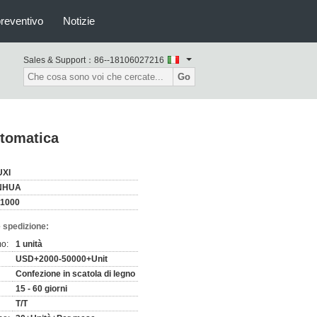
preventivo
Notizie
Sales & Support：
86--18106027216
Go
utomatica
XI
NHUA
1000
 spedizione:
mo:
1 unità
USD+2000-50000+Unit
Confezione in scatola di legno
15 - 60 giorni
T/T