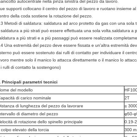
anicotto autocentrale nella pinza sinistra del pezzo da lavoro.
ue supporti collocano il centro del pezzo di lavoro e ruotano insieme al
entro della coda sostiene la rotazione del pezzo.
.3 Metodi di saldatura: saldatura ad arco protetto da gas con una sola 
 saldatura a più strati può essere effettuata una sola volta.saldatura a p
aldatura a più strati e a più passaggi può essere realizzata completa
.4 Una estremità del pezzo deve essere fissata e un'altra estremità deve
sterno può essere sostenuto dai rulli di contatto per individuare il centr
avoro mentre solo il manico lo attacca direttamente o il manico lo attacc
 i rulli di contatto la sostengono)
I. Principali parametri tecnici
ome del modello
HF10
apacità di carico nominale
2T
istanza di lunghezza del pezzo da lavorare
≤ 300
ntervallo di diametro del pezzo
φ50-
elocità di rotazione dello spinello principale
0.19-2
l colpo elevato della torcia
300 