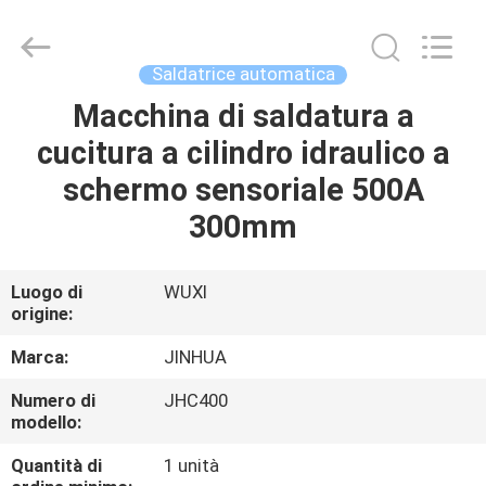
automatica
da
3000
kg
fornitore.
Saldatrice automatica
Copyright
©
2020
Macchina di saldatura a
CASA
-
2025
cucitura a cilindro idraulico a
JINHUA
(QINGDAO)
HARDFACING
PRODOTTI
schermo sensoriale 500A
TECHNOLOGY
CO.,
LTD..
300mm
All
Rights
CIRCA
Reserved.
Developed
NOI
by
Luogo di
WUXI
ECER
origine:
GIRO
Marca:
JINHUA
DELLA
Numero di
JHC400
modello:
FABBRICA
Quantità di
1 unità