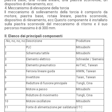
piastra base, una rotaia lineare, una piastra scorrevole, un
dispositivo di rilevamento, ecc.
4.
Meccanismo di elevazione della torcia
Il meccanismo di sollevamento della torcia è composto da
motore, piastra base, rotaia lineare, piastra scorrevole,
dispositivo di rilevamento, ecc.Questo componente è installato
sulla piastra scorrevole del meccanismo di ritorno e il suo
percorso massimo è di 300 mm.
II. Elenco dei principali componenti
- No, no, no, no.
Descrizione
Produttore
1
PLC
Mitsubishi
2
Schermata tattile
Mitsubishi
3
Elemento elettrico
Schneider / Siemens
4
Elemento pneumatico
AirTAC, Taiwan
5
Ferrovia lineare guida
HIWIN, Taiwan
6
Invertitore
Taian, Taiwan
7
Reduttore di fusione principale
Tongli, Cina
8
Motore a passo
Mitsubishi
9
Riduttore di movimento
Tongli, Cina
10
Motore oscillatore
Mitsubishi
11
Fonte di alimentazione per saldatura
OTC