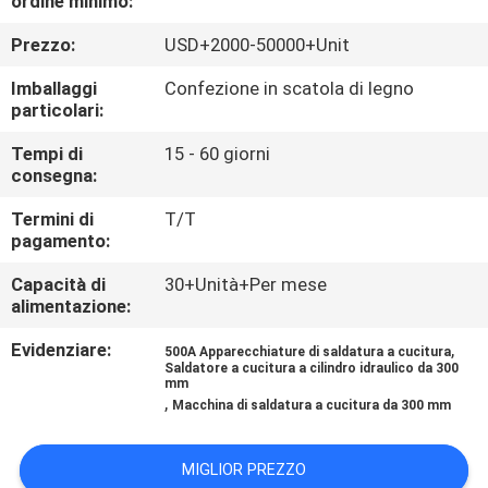
ordine minimo:
CONTROLLO
Prezzo:
USD+2000-50000+Unit
DI
QUALITÀ
Imballaggi
Confezione in scatola di legno
particolari:
CONTATTICI
Tempi di
15 - 60 giorni
consegna:
Termini di
T/T
NOTIZIE
pagamento:
Capacità di
30+Unità+Per mese
RICHIEDA
alimentazione:
UNA
Evidenziare:
,
500A Apparecchiature di saldatura a cucitura
CITAZIONE
Saldatore a cucitura a cilindro idraulico da 300
mm
,
Macchina di saldatura a cucitura da 300 mm
MAPPA
MIGLIOR PREZZO
DEL