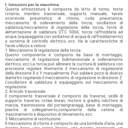
I. Istruzioni per la macchina
Questa attrezzatura è composta da letto di tornio, testa
rotante, membro trasversale, supporto manuale, tavolo
scorrevole pneumatico di ritorno, coda pneumatica,
meccanismo di sollevamento della torcia, oscillatore di
saldatura,meccanismo di regolazione della torcia, fonte di
alimentazione di saldatura OTC 500A, torcia raffreddata ad
acqua (equipaggiata con serbatoio di acqua di raffreddamento)
e sistema di controllo elettrico, ecc. Ha le caratteristiche di
facile utilizzo e veloce.
1.
Meccanismo di regolazione della torcia
Questo componente è composto da base di montaggio,
meccanismo di regolazione bidimensionale e sollevamento
elettrico, ecc.La torcia può allineare la cucitura di saldatura con
precisione regolare finemente il meccanismo di regolazione
della direzione X e Y manualmente. Può saldare pezzi di diverso
diametro regolando il meccanismo di regolazione in direzione Z.
L'oscillatore di saldatura è equipaggiato sul meccanismo di
regolazione.
2.
Articolo trasversale
Il componente trasversale è composto da traverse, sedili di
supporto traverse, rotaie lineari, motore a gradini, riduttore di
marcia, trasmissione del portaingranaggi, base di montaggio,
piastra di collegamento,componente della catena di
trascinamento e dispositivo di rilevamento, ecc.
3.
Meccanismo di restituzione
Il meccanismo di ritorno è composto da una bombola d'aria, una