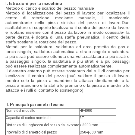
I. Istruzioni per la macchina
Metodo di carico e scarico del pezzo: manuale
Metodo di localizzazione del pezzo di lavoro: per localizzare il
centro di rotazione mediante manuale, il manicomio
autocentrante nella pinza sinistra del pezzo di lavoro.Due
scaffalature di supporto localizzano il centro del pezzo da lavoro
e ruotano insieme con il pezzo da lavoro in modo coassiale- la
parte destra è dotata di una staffa pneumatica, il centro della
staffa sostiene la rotazione del pezzo.
Metodi per la saldatura: saldatura ad arco protetto da gas a
torcia singola, saldatura automatica a strato singolo o saldatura
a più strati può essere ottenuta una volta.saldatura a più strati e
a passaggio singolo, la saldatura a più strati e a più passaggi
può essere realizzata completamente automaticamente.
Il diametro esterno può essere sostenuto dai rulli di contatto per
localizzare il centro del pezzo.(può saldare il pezzo di lavoro
mentre solo la pinza a mandrino lo attacca direttamente o la
pinza a mandrino e la staffa lo premono o la pinza a mandrino lo
attacca e i rulli di contatto lo sostengono)
II. Principali parametri tecnici
Nome del modello
HF4000
Capacità di carico nominale
3T
Distanza di lunghezza del pezzo da lavorare
≤ 3000 mm
Intervallo di diametro del pezzo
φ50-φ500 mm