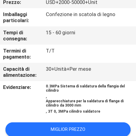
Prezzo:
USD+2000-50000+Unit
CONTROLLO
DI
Imballaggi
Confezione in scatola di legno
particolari:
QUALITÀ
Tempi di
15 - 60 giorni
consegna:
CONTATTICI
Termini di
T/T
pagamento:
NOTIZIE
Capacità di
30+Unità+Per mese
alimentazione:
RICHIEDA
Evidenziare:
0.3MPa Sistema di saldatura della flangia del
cilindro
UNA
,
Apparecchiature per la saldatura di flange di
CITAZIONE
cilindro da 3000 mm
,
,
3T 0
3MPa cilindro saldatore
MAPPA
MIGLIOR PREZZO
DEL