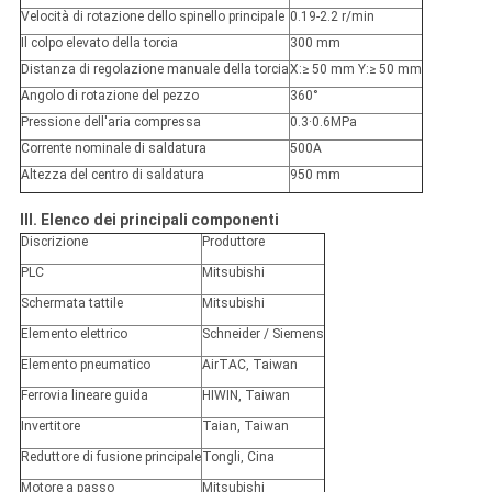
Velocità di rotazione dello spinello principale
0.19-2.2 r/min
Il colpo elevato della torcia
300 mm
Distanza di regolazione manuale della torcia
X:≥ 50 mm Y:≥ 50 mm
Angolo di rotazione del pezzo
360°
Pressione dell'aria compressa
0.3·0.6MPa
Corrente nominale di saldatura
500A
Altezza del centro di saldatura
950 mm
III. Elenco dei principali componenti
Discrizione
Produttore
PLC
Mitsubishi
Schermata tattile
Mitsubishi
Elemento elettrico
Schneider / Siemens
Elemento pneumatico
AirTAC, Taiwan
Ferrovia lineare guida
HIWIN, Taiwan
Invertitore
Taian, Taiwan
Reduttore di fusione principale
Tongli, Cina
Motore a passo
Mitsubishi