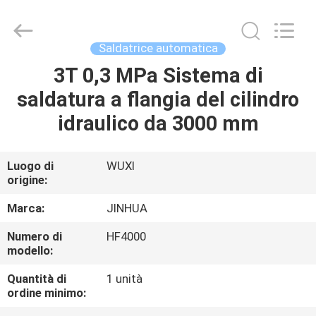
di
saldatura
da
200
mm
Saldatrice automatica
fornitore.
Copyright
©
3T 0,3 MPa Sistema di
CASA
2020
-
saldatura a flangia del cilindro
2025
JINHUA
(QINGDAO)
PRODOTTI
idraulico da 3000 mm
HARDFACING
TECHNOLOGY
CO.,
LTD..
All
CIRCA
Luogo di
WUXI
Rights
Reserved.
origine:
NOI
Developed
by
ECER
Marca:
JINHUA
GIRO
Numero di
HF4000
modello:
DELLA
FABBRICA
Quantità di
1 unità
ordine minimo: