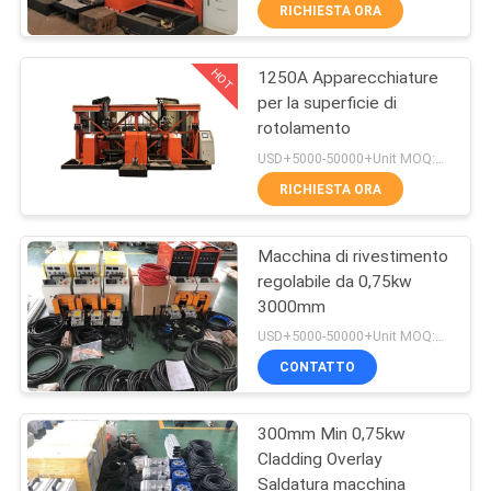
CONTROLLO
RICHIESTA ORA
DI
HOT
1250A Apparecchiature
QUALITÀ
4
per la superficie di
rotolamento
piastra resistente
CONTATTICI
USD+5000-50000+Unit MOQ:1 unità
all'usura
RICHIESTA ORA
RICHIEDA
Macchina di rivestimento
UNA
regolabile da 0,75kw
CITAZIONE
3000mm
0
USD+5000-50000+Unit MOQ:1 unità
Tubo resistente
NOTIZIE
CONTATTO
all'usura
300mm Min 0,75kw
Cladding Overlay
Saldatura macchina