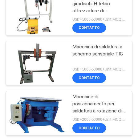
giradischi H telaio
attrezzature di
26
rivestimento saldatura
USD+5000-50000+Unit MOQ:1 unità
Saldatrice
CONTATTO
automatica
Macchina di saldatura a
schermo sensoriale TIG
USD+5000-50000+Unit MOQ:1 unità
CONTATTO
21
Macchine per
Macchine di
posizionamento per
rivestimento di tubi
saldatura a rotazione di
piccole dimensioni in
USD+2000-50000+Unit MOQ:1 unità
acciaio al carbonio
CONTATTO