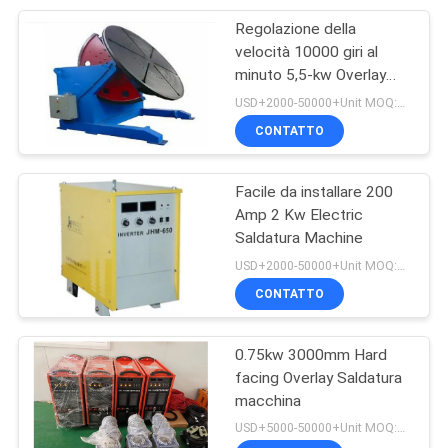
Regolazione della
9
velocità 10000 giri al
Macchina di
minuto 5,5-kw Overlay
Welding Machine
USD+2000-50000+Unit MOQ:1 unità
misurazione
CONTATTO
Facile da installare 200
Amp 2 Kw Electric
Saldatura Machine
9
USD+2000-50000+Unit MOQ:1 unità
Macchine per
CONTATTO
saldatura a
0.75kw 3000mm Hard
grondaia
facing Overlay Saldatura
macchina
USD+5000-50000+Unit MOQ:1 unità