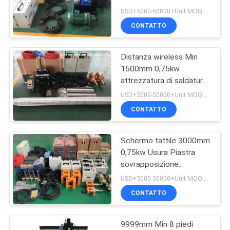
USD+5000-50000+Unit MOQ:1 unità
CONTATTO
33
Macchine di
Distanza wireless Min
1500mm 0,75kw
saldatura per
attrezzatura di saldatura
sovrapposta
rivestimenti
USD+5000-50000+Unit MOQ:1 unità
CONTATTO
Schermo tattile 3000mm
28
0,75kw Usura Piastra
Macchina di
sovrapposizione
macchina di saldatura
USD+5000-50000+Unit MOQ:1 unità
saldatura a
CONTATTO
sovrapposizione
9999mm Min 8 piedi