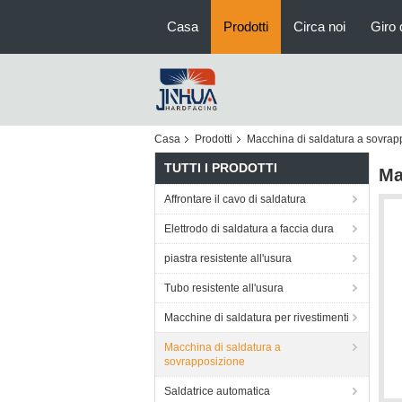
Casa
Prodotti
Circa noi
Giro 
Casa
Prodotti
Macchina di saldatura a sovrap
TUTTI I PRODOTTI
Ma
Affrontare il cavo di saldatura
Elettrodo di saldatura a faccia dura
piastra resistente all'usura
Tubo resistente all'usura
Macchine di saldatura per rivestimenti
Macchina di saldatura a
sovrapposizione
Saldatrice automatica