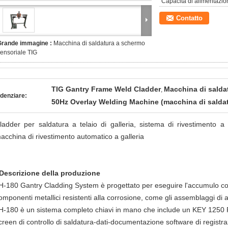
Capacità di alimentazio
Contatto
Grande immagine :
Macchina di saldatura a schermo
ensoriale TIG
TIG Gantry Frame Weld Cladder
Macchina di salda
,
denziare:
50Hz Overlay Welding Machine (macchina di saldat
ladder per saldatura a telaio di galleria, sistema di rivestimento a 
acchina di rivestimento automatico a galleria
Descrizione della produzione
H-180 Gantry Cladding System è progettato per eseguire l'accumulo c
omponenti metallici resistenti alla corrosione, come gli assemblaggi di a
H-180 è un sistema completo chiavi in mano che include un KEY 1250 P
creen di controllo di saldatura-dati-documentazione software di regis