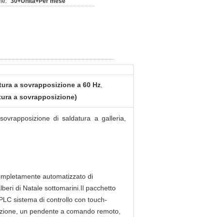
ne:
30+Unità+Per mese
tura a sovrapposizione a 60 Hz
,
ura a sovrapposizione)
sovrapposizione di saldatura a galleria,
ompletamente automatizzato di
lberi di Natale sottomarini.Il pacchetto
LC sistema di controllo con touch-
trazione, un pendente a comando remoto,