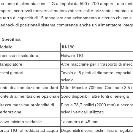
na fonte di alimentazione TIG a impulsi da 500 o 700 ampere, una font
mpere, scorrevoli trasversali motorizzati verticali e orizzontali montati
a terra di capacità di 15 tonnellate con azionamento a circuito chiuso e 
eedback di posizioneIl sistema comprende anche un alimentatore integra
. Specifica
odello
JH-180
rocesso di saldatura
Hotwire TIG
anipolatore
Altre macchine per il trasporto di merc
ischi giratori
Tavolo di 8 piedi di diametro, capacità 
scivolo
onte di alimentazione standard
Miller Maxstar 700 con Coolmate 3.5 r
onte di alimentazione opzionale
Sono disponibili altre fonti di energia
ltezza massima profondità di
Fino a 78,7 pollici (2000 mm) a seconda
erforazione
scivoli verticali utilizzati
cavo minimo saldabile
1diametro di 45 mm
orcia TIG raffreddata ad acqua
Disponibili diversi testini fissi e regolabi