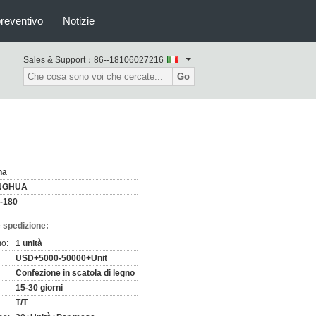
preventivo
Notizie
Sales & Support：
86--18106027216
Go
na
NGHUA
-180
 spedizione:
mo:
1 unità
USD+5000-50000+Unit
Confezione in scatola di legno
15-30 giorni
T/T