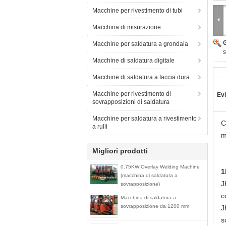
Macchine per rivestimento di tubi
Macchina di misurazione
Macchine per saldatura a grondaia
s
Macchine di saldatura digitale
Macchine di saldatura a faccia dura
Macchine per rivestimento di
Evi
sovrapposizioni di saldatura
Macchine per saldatura a rivestimento
C
a rulli
m
Migliori prodotti
0.75KW Overlay Welding Machine
1
(macchina di saldatura a
J
sovrapposizione)
c
Macchina di saldatura a
sovrapposizione da 1200 mm
J
s