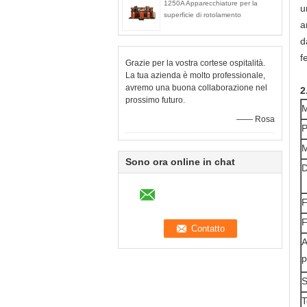
1250A Apparecchiature per la
u
superficie di rotolamento
a
d
f
Grazie per la vostra cortese ospitalità.
La tua azienda è molto professionale,
avremo una buona collaborazione nel
2
prossimo futuro.
M
—— Rosa
P
M
Sono ora online in chat
D
F
F
A
p
S
T