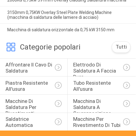
2000KG 0,75kw 591mm Overlay Cladding Saldatura macchina
3150mm 0,75KW Overlay Steel Plate Welding Machine
(macchina di saldatura delle lamiere di acciaio)
Macchina di saldatura orizzontale da 0,75 kW 3150 mm
Categorie popolari
Tutti
Affrontare Il Cavo Di 
Elettrodo Di 
Saldatura
Saldatura A Faccia 
Dura
Piastra Resistente 
Tubo Resistente 
All'usura
All'usura
Macchine Di 
Macchina Di 
Saldatura Per 
Saldatura A 
Rivestimenti
Sovrapposizione
Saldatrice 
Macchine Per 
Automatica
Rivestimento Di Tubi