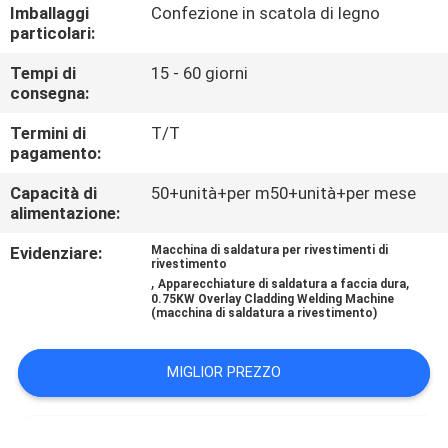
CONTROLLO
Imballaggi
Confezione in scatola di legno
particolari:
DI
Tempi di
15 - 60 giorni
QUALITÀ
consegna:
Termini di
T/T
CONTATTICI
pagamento:
Capacità di
50+unità+per m50+unità+per mese
RICHIEDA
alimentazione:
UNA
Evidenziare:
Macchina di saldatura per rivestimenti di
rivestimento
CITAZIONE
,
,
Apparecchiature di saldatura a faccia dura
0.75KW Overlay Cladding Welding Machine
(macchina di saldatura a rivestimento)
NOTIZIE
MIGLIOR PREZZO