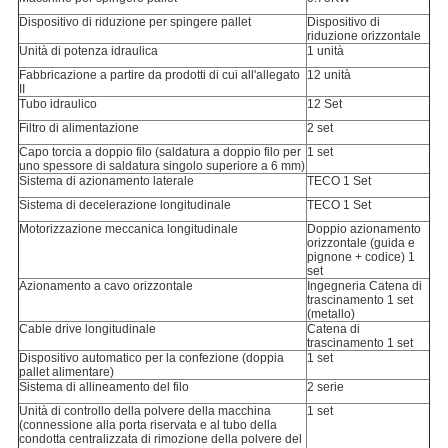
Dispositivo di riduzione per spingere pallet
Dispositivo di
riduzione orizzontale
Unità di potenza idraulica
1 unità
Fabbricazione a partire da prodotti di cui all'allegato
12 unità
II
Tubo idraulico
12 Set
Filtro di alimentazione
2 set
Capo torcia a doppio filo (saldatura a doppio filo per
1 set
uno spessore di saldatura singolo superiore a 6 mm)
Sistema di azionamento laterale
TECO 1 Set
Sistema di decelerazione longitudinale
TECO 1 Set
Motorizzazione meccanica longitudinale
Doppio azionamento
orizzontale (guida e
pignone + codice) 1
set
Azionamento a cavo orizzontale
Ingegneria Catena di
trascinamento 1 set
(metallo)
Cable drive longitudinale
Catena di
trascinamento 1 set
Dispositivo automatico per la confezione (doppia
1 set
pallet alimentare)
Sistema di allineamento del filo
2 serie
Unità di controllo della polvere della macchina
1 set
(connessione alla porta riservata e al tubo della
condotta centralizzata di rimozione della polvere del