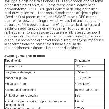
sviluppata dalla nostra azienda.TECO servo precisione sistema
di controllo pallet shift, e l' ultima tecnologia di controllo del
servosistema TECO JSPD (per il controllo del filo), horizontal
dual-drive guide rail + feed control code mode of ejector plate
(feed shift of parent metal) and SAMSR drive + OPG motor
control (for powder falling) in which wire is fed and dropped The
accuracy of the powder is within ±1.0g. La testa della torcia di
saldatura adotta acqua di raffreddamento circolante e
raffreddamento a pressione costante e, allo stesso tempo, il
materiale di base viene raffreddato mediante una circolazione
di acqua a pressione di conversione di frequenza,che impedisce
la deformazione del materiale di base a causa del
surriscaldamento durante il processo di saldatura.
2Configurazione di base
Tipo di telaio
Orizzontale
Spazio guida
591 mm
Lunghezza della guida
3150 mm
Modello di guida
LDG122 Pcs
Modalità di guida
Servo Drive
Sistema della macchina
Taiwan Taian 1 set
Unità di controllo elettrica
1 set
Piattaforma per motori a doppia trazione per la
1 unità
spinta di pallet
Macchine per spingere pallet
0.75KW