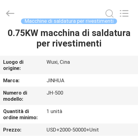
a
foratura
verticale
a
60
Macchine di saldatura per rivestimenti
Hz
fornitore.
Copyright
0.75KW macchina di saldatura
CASA
©
2020
per rivestimenti
-
2025
claddingweldingmachine.com.
PRODOTTI
All
Rights
Reserved.
Luogo di
Wuxi, Cina
Developed
origine:
by
CIRCA
ECER
NOI
Marca:
JINHUA
Numero di
JH-500
modello:
GIRO
DELLA
Quantità di
1 unità
ordine minimo:
FABBRICA
Prezzo:
USD+2000-50000+Unit