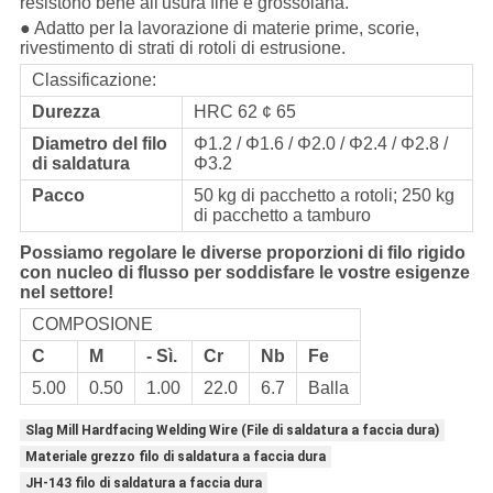
resistono bene all'usura fine e grossolana.
● Adatto per la lavorazione di materie prime, scorie,
rivestimento di strati di rotoli di estrusione.
Classificazione:
Durezza
HRC 62 ¢ 65
Diametro del filo
Φ1.2 / Φ1.6 / Φ2.0 / Φ2.4 / Φ2.8 /
di saldatura
Φ3.2
Pacco
50 kg di pacchetto a rotoli; 250 kg
di pacchetto a tamburo
Possiamo regolare le diverse proporzioni di filo rigido
con nucleo di flusso per soddisfare le vostre esigenze
nel settore!
COMPOSIONE
C
M
- Sì.
Cr
Nb
Fe
5.00
0.50
1.00
22.0
6.7
Balla
Slag Mill Hardfacing Welding Wire (File di saldatura a faccia dura)
Materiale grezzo filo di saldatura a faccia dura
JH-143 filo di saldatura a faccia dura