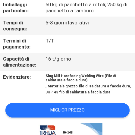
CONTROLLO
Imballaggi
50 kg di pacchetto a rotoli; 250 kg di
particolari:
pacchetto a tamburo
DI
Tempi di
5-8 giorni lavorativi
QUALITÀ
consegna:
Termini di
T/T
CONTATTICI
pagamento:
Capacità di
16 t/giorno
NOTIZIE
alimentazione:
Evidenziare:
Slag Mill Hardfacing Welding Wire (File di
RICHIEDA
saldatura a faccia dura)
,
,
Materiale grezzo filo di saldatura a faccia dura
UNA
JH-143 filo di saldatura a faccia dura
CITAZIONE
MIGLIOR PREZZO
MAPPA
DEL