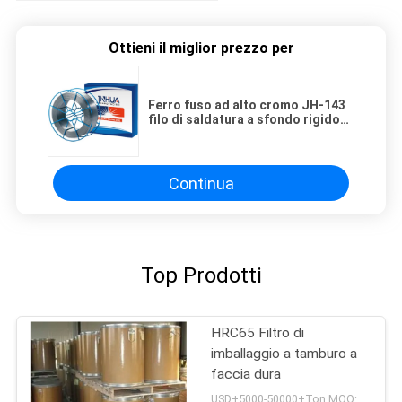
Ottieni il miglior prezzo per
Ferro fuso ad alto cromo JH-143
filo di saldatura a sfondo rigido
con nucleo di flusso per la
produzione di materie prime
Continua
Top Prodotti
HRC65 Filtro di
imballaggio a tamburo a
faccia dura
USD+5000-50000+Ton MOQ:1 tonnellata