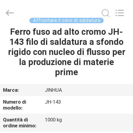
di
saldatura
di
superficie
supplier.
Affrontare il cavo di saldatura
Copyright
©
2020
Ferro fuso ad alto cromo JH-
CASA
-
2025
143 filo di saldatura a sfondo
JINHUA
(QINGDAO)
HARDFACING
PRODOTTI
rigido con nucleo di flusso per
TECHNOLOGY
CO.,
LTD..
la produzione di materie
All
Rights
CIRCA
prime
Reserved.
Developed
NOI
by
ECER
Marca:
JINHUA
GIRO
Numero di
JH-143
DELLA
modello:
FABBRICA
Quantità di
1000 kg
ordine minimo: