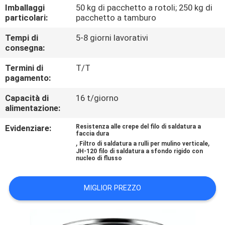
CONTROLLO
Imballaggi
50 kg di pacchetto a rotoli; 250 kg di
particolari:
pacchetto a tamburo
DI
Tempi di
5-8 giorni lavorativi
QUALITÀ
consegna:
Termini di
T/T
CONTATTICI
pagamento:
Capacità di
16 t/giorno
RICHIEDA
alimentazione:
UNA
Evidenziare:
Resistenza alle crepe del filo di saldatura a
faccia dura
CITAZIONE
,
,
Filtro di saldatura a rulli per mulino verticale
JH-120 filo di saldatura a sfondo rigido con
nucleo di flusso
NOTIZIE
MIGLIOR PREZZO