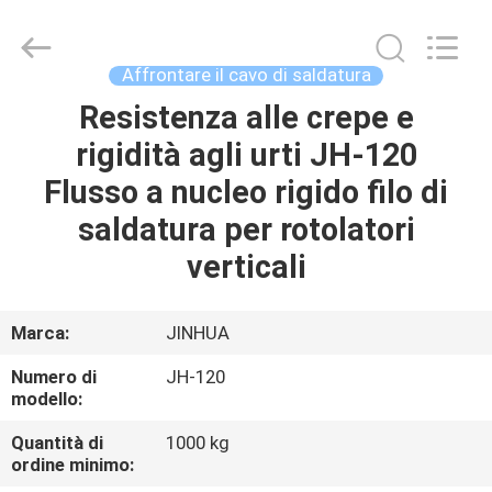
di
saldatura
di
superficie
fornitore.
Affrontare il cavo di saldatura
Copyright
©
2020
Resistenza alle crepe e
CASA
-
2025
rigidità agli urti JH-120
claddingweldingmachine.com.
All
Rights
PRODOTTI
Flusso a nucleo rigido filo di
Reserved.
Developed
by
saldatura per rotolatori
ECER
CIRCA
verticali
NOI
Marca:
JINHUA
GIRO
Numero di
JH-120
DELLA
modello:
FABBRICA
Quantità di
1000 kg
ordine minimo: