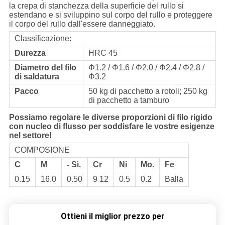
la crepa di stanchezza della superficie del rullo si
estendano e si sviluppino sul corpo del rullo e proteggere
il corpo del rullo dall'essere danneggiato.
Classificazione:
Durezza
HRC 45
Diametro del filo
Φ1.2 / Φ1.6 / Φ2.0 / Φ2.4 / Φ2.8 /
di saldatura
Φ3.2
Pacco
50 kg di pacchetto a rotoli; 250 kg
di pacchetto a tamburo
Possiamo regolare le diverse proporzioni di filo rigido
con nucleo di flusso per soddisfare le vostre esigenze
nel settore!
COMPOSIONE
C
M
- Sì.
Cr
Ni
Mo.
Fe
0.15
16.0
0.50
9 12
0.5
0.2
Balla
Ottieni il miglior prezzo per