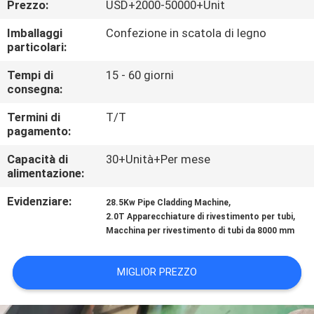
Prezzo:
USD+2000-50000+Unit
CONTROLLO
DI
Imballaggi
Confezione in scatola di legno
particolari:
QUALITÀ
Tempi di
15 - 60 giorni
consegna:
CONTATTICI
Termini di
T/T
pagamento:
NOTIZIE
Capacità di
30+Unità+Per mese
alimentazione:
RICHIEDA
Evidenziare:
,
28.5Kw Pipe Cladding Machine
UNA
,
2.0T Apparecchiature di rivestimento per tubi
Macchina per rivestimento di tubi da 8000 mm
CITAZIONE
MIGLIOR PREZZO
MAPPA
DEL