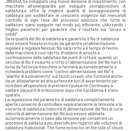
JINGHUA ha sviluppato una nuova divisione di rivestimento, con
macchine all'avanguardia per eseguire sovrapposizioni di
saldatura.e offre la migliore qualità di sovrapposizione di
saldatura per soddisfare le crescenti esigenze del mercatoIl
controllo di ogni fase del processo assicura che tutte le
saldature siano eseguite nel modo più efficiente, utilizzando i
migliori parametri per garantire che il risultato sia "sicuro e
solido".
Se la qualità del filo di saldatura è garantita, il filo di saldatura
deve essere fissato in modo da garantire un'alimentazione
regolare e regolare.Nessun filo sarà rotto e il tempo di fermo
della macchina è così ridotto. Problemi di arresto e
continuazione della saldatura dai punti di rottura: quando un
secchio di filo è esaurito o rotto o l'alimentazione del filo non è
liscia da fattori,la macchina si fermerà automaticamente e
richiederà problemi come "cattivo alimentazione del filo" e
"alarme di azionamento" sul touch screen, che funziona anche
da un altoparlante ad alta potenza e luci di avvertimento per
ricordare all'operatore di premere il pulsante Continuare a
saldare dai punti di interruzione dopo che il problema è stato
sparato.
La regolazione del parametro di saldatura completamente
aperta consente di controllare separatamente la tensione e la
corrente di saldatura (velocità di alimentazione del filo),di cui la
velocità di alimentazione del filo può essere abbinata
automaticamente in base alla tensione per consentire un
processo di saldatura più diversificato rispetto alle soluzioni di
saldatura tradizionali. The fume extractor on the side of chuck