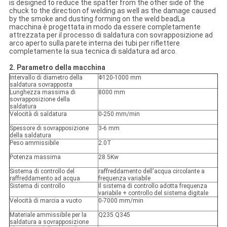
is designed to reduce the spatter from the other side of the
chuck to the direction of welding as well as the damage caused
by the smoke and dusting forming on the weld beadLa
macchina è progettata in modo da essere completamente
attrezzata per il processo di saldatura con sovrapposizione ad
arco aperto sulla parete interna dei tubi per riflettere
completamente la sua tecnica di saldatura ad arco.
2. Parametro della macchina
Intervallo di diametro della
Φ120-1000 mm
saldatura sovrapposta
Lunghezza massima di
8000 mm
sovrapposizione della
saldatura
Velocità di saldatura
0-250 mm/min
Spessore di sovrapposizione
3-6 mm
della saldatura
Peso ammissibile
2.0T
Potenza massima
28.5Kw
Sistema di controllo del
raffreddamento dell'acqua circolante a
raffreddamento ad acqua
frequenza variabile
Sistema di controllo
Il sistema di controllo adotta frequenza
variabile + controllo del sistema digitale
Velocità di marcia a vuoto
0-7000 mm/min
Materiale ammissibile per la
Q235 Q345
saldatura a sovrapposizione