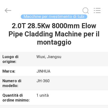
interno
dei
tubi
da
6
Macchine per rivestimento di tubi
mm
fornitore.
Copyright
2.0T 28.5Kw 8000mm Elow
CASA
©
2020
Pipe Cladding Machine per il
-
2025
JINHUA
PRODOTTI
montaggio
(QINGDAO)
HARDFACING
TECHNOLOGY
CO.,
LTD..
CIRCA
Luogo di
Wuxi, Jiangsu
All
Rights
origine:
NOI
Reserved.
Developed
by
Marca:
JINHUA
ECER
GIRO
Numero di
JH-360
modello:
DELLA
FABBRICA
Quantità di
1 unità
ordine minimo: