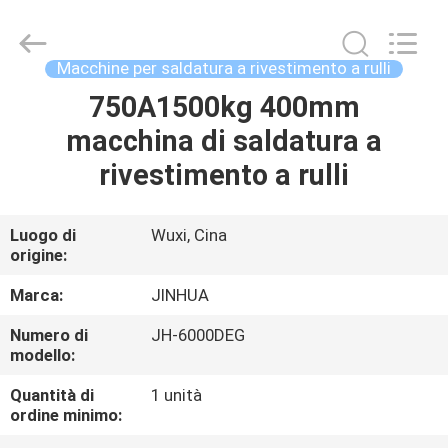
la
rifinitura
a
rulli
supplier.
Macchine per saldatura a rivestimento a rulli
Copyright
©
2020
750A1500kg 400mm
CASA
-
2025
macchina di saldatura a
JINHUA
(QINGDAO)
HARDFACING
PRODOTTI
rivestimento a rulli
TECHNOLOGY
CO.,
LTD..
All
Rights
CIRCA
Luogo di
Wuxi, Cina
Reserved.
Developed
origine:
NOI
by
ECER
Marca:
JINHUA
GIRO
Numero di
JH-6000DEG
modello:
DELLA
FABBRICA
Quantità di
1 unità
ordine minimo: