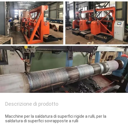
SITO
PRIVACY
POLICY
Descrizione di prodotto
Macchine per la saldatura di superfici rigide a rulli, per la
saldatura di superfici sovrapposte a rulli