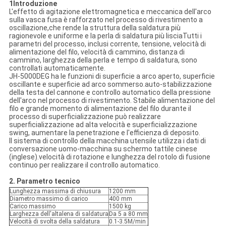
1Introduzione
L'effetto di agitazione elettromagnetica e meccanica dell'arco
sulla vasca fusa è rafforzato nel processo di rivestimento a
oscillazione,che rende la struttura della saldatura più
ragionevole e uniforme e la perla di saldatura più lisciaTutti i
parametri del processo, inclusi corrente, tensione, velocità di
alimentazione del filo, velocità di cammino, distanza di
cammino, larghezza della perla e tempo di saldatura, sono
controllati automaticamente.
JH-5000DEG ha le funzioni di superficie a arco aperto, superficie
oscillante e superficie ad arco sommerso.auto-stabilizzazione
della testa del cannone e controllo automatico della pressione
dell'arco nel processo di rivestimento. Stabile alimentazione del
filo e grande momento di alimentazione del filo durante il
processo di superficializzazione può realizzare
superficializzazione ad alta velocità e superficializzazione
swing, aumentare la penetrazione e l'efficienza di deposito.
Il sistema di controllo della macchina utensile utilizza i dati di
conversazione uomo-macchina su schermo tattile cinese
(inglese).velocità di rotazione e lunghezza del rotolo di fusione
continuo per realizzare il controllo automatico.
2. Parametro tecnico
Lunghezza massima di chiusura
1200 mm
Diametro massimo di carico
400 mm
Carico massimo
1500 kg
Larghezza dell'altalena di saldatura
Da 5 a 80 mm
Velocità di svolta della saldatura
0.1-3.5M/min