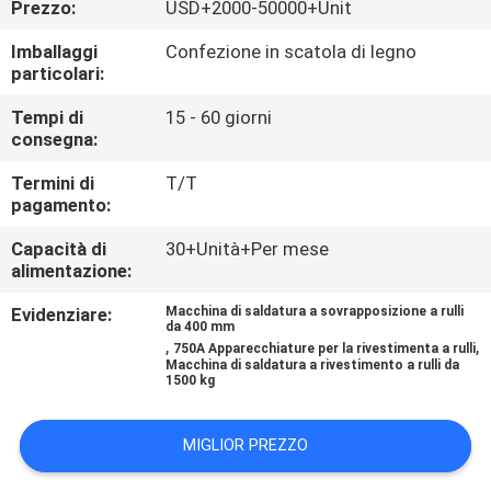
Prezzo:
USD+2000-50000+Unit
CONTROLLO
DI
Imballaggi
Confezione in scatola di legno
particolari:
QUALITÀ
Tempi di
15 - 60 giorni
consegna:
CONTATTICI
Termini di
T/T
pagamento:
NOTIZIE
Capacità di
30+Unità+Per mese
alimentazione:
RICHIEDA
Evidenziare:
Macchina di saldatura a sovrapposizione a rulli
da 400 mm
UNA
,
,
750A Apparecchiature per la rivestimenta a rulli
Macchina di saldatura a rivestimento a rulli da
CITAZIONE
1500 kg
MAPPA
MIGLIOR PREZZO
DEL