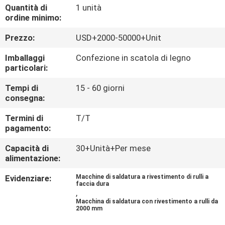
CONTROLLO
Quantità di
1 unità
ordine minimo:
DI
Prezzo:
USD+2000-50000+Unit
QUALITÀ
Imballaggi
Confezione in scatola di legno
particolari:
CONTATTICI
Tempi di
15 - 60 giorni
consegna:
NOTIZIE
Termini di
T/T
pagamento:
RICHIEDA
Capacità di
30+Unità+Per mese
UNA
alimentazione:
CITAZIONE
Evidenziare:
Macchine di saldatura a rivestimento di rulli a
faccia dura
,
MAPPA
Macchina di saldatura con rivestimento a rulli da
2000 mm
DEL