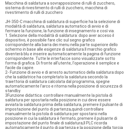
Macchina di saldatura a sovrapposizione di rulli di zucchero,
sistema di rivestimento di rulli di zucchero, macchina di
rivestimento di rulli di zucchero
JH-350-C macchina di saldatura di superficie ha la selezione di
modalità di saldatura, saldatura automatico di avvio e di
fermare la funzione, la funzione di insegnamento e così via.
1. Selezione della modalità di saldatura: dopo aver acceso il
dispositivo, è possibile fare clic sul segno grafico
corrispondente alla barra dei menu nella parte superiore dello
schermo in base alle esigenze di saldatura.Il marchio grafico
diventerà blu e inserire automaticamente la pagina di funzione
corrispondente. Tutte le interfacce sono visualizzate sotto
forma di grafica. Di fronte all'utente, l'operazione è semplice e
facile da capire.
2- Funzione di avvio e di arresto automatico della saldatura:dopo
che la saldatrice ha completato la saldatura secondo la
traiettoria di saldatura calcolata dal programma, spegne
automaticamente l'arco e ritorna nella posizione di sicurezza di
standby.
3Funzione didattica: controllare manualmente la pistola di
saldatura per spostarla nella posizione in cui deve essere
avviata la saldatura prima della saldatura, premere il pulsante di
impostazione del punto di partenza,quindi controllare
manualmente la pistola di saldatura per spostarsi nella
posizione in cui la saldatura è fermato, premere il pulsante di
impostazione del punto finale di saldatura,Il PLC ricorda
automaticamente il punto di partenza e la posizione della torcia