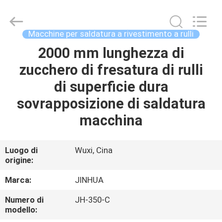
lavorazione
della
superficie
a
rulli
Macchine per saldatura a rivestimento a rulli
da
400
mm
2000 mm lunghezza di
CASA
supplier.
Copyright
zucchero di fresatura di rulli
©
2020
-
PRODOTTI
di superficie dura
2025
JINHUA
(QINGDAO)
sovrapposizione di saldatura
HARDFACING
TECHNOLOGY
CIRCA
macchina
CO.,
LTD..
NOI
All
Rights
Reserved.
Developed
Luogo di
Wuxi, Cina
by
origine:
GIRO
ECER
DELLA
Marca:
JINHUA
FABBRICA
Numero di
JH-350-C
modello: