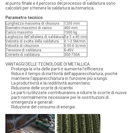
al punto finale e il percorso del processo di saldatura sono
calcolati per ottenere la saldatura automatica.
Parametro tecnico
Lunghezza massima di chiusura
1200 mm
Diametro massimo di carico
400 mm
Carico massimo
1500 kg
Larghezza dell'altalena di saldatura
Da 5 a 80 mm
Velocità di svolta della saldatura
0.1-3.5M/min
Velocità di rotazione
0.05-0.3r/min
Tensione di saldatura
0-45V
Corrente di saldatura
300-750A
VANTAGGI DELLE TECNOLOGIE DI METALLICA
Prolunga la vita delle parti e aumenta l'efficienza
Riduce il tempo di inattività dell'apparecchiatura, poiché
mantiene l'apparecchiatura in funzione più a lungo.
La produttività e la redditività aumentano
Riduzione delle scorte di ricambi.
Le parti riutilizzate contribuiranno a ridurre le scorte di nuove
parti normalmente necessarie per le sostituzioni di
emergenza e generali
Riduzione del consumo di energia.