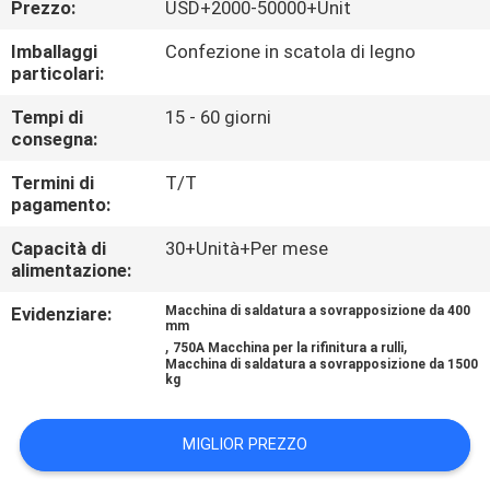
Prezzo:
USD+2000-50000+Unit
CONTROLLO
DI
Imballaggi
Confezione in scatola di legno
particolari:
QUALITÀ
Tempi di
15 - 60 giorni
consegna:
CONTATTICI
Termini di
T/T
pagamento:
RICHIEDA
Capacità di
30+Unità+Per mese
UNA
alimentazione:
CITAZIONE
Evidenziare:
Macchina di saldatura a sovrapposizione da 400
mm
,
,
750A Macchina per la rifinitura a rulli
Macchina di saldatura a sovrapposizione da 1500
NOTIZIE
kg
MIGLIOR PREZZO