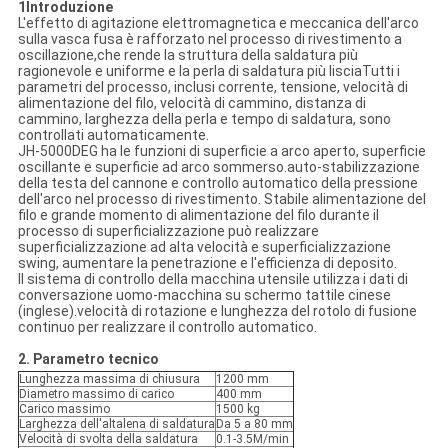
1Introduzione
L'effetto di agitazione elettromagnetica e meccanica dell'arco
sulla vasca fusa è rafforzato nel processo di rivestimento a
oscillazione,che rende la struttura della saldatura più
ragionevole e uniforme e la perla di saldatura più lisciaTutti i
parametri del processo, inclusi corrente, tensione, velocità di
alimentazione del filo, velocità di cammino, distanza di
cammino, larghezza della perla e tempo di saldatura, sono
controllati automaticamente.
JH-5000DEG ha le funzioni di superficie a arco aperto, superficie
oscillante e superficie ad arco sommerso.auto-stabilizzazione
della testa del cannone e controllo automatico della pressione
dell'arco nel processo di rivestimento. Stabile alimentazione del
filo e grande momento di alimentazione del filo durante il
processo di superficializzazione può realizzare
superficializzazione ad alta velocità e superficializzazione
swing, aumentare la penetrazione e l'efficienza di deposito.
Il sistema di controllo della macchina utensile utilizza i dati di
conversazione uomo-macchina su schermo tattile cinese
(inglese).velocità di rotazione e lunghezza del rotolo di fusione
continuo per realizzare il controllo automatico.
2. Parametro tecnico
Lunghezza massima di chiusura
1200 mm
Diametro massimo di carico
400 mm
Carico massimo
1500 kg
Larghezza dell'altalena di saldatura
Da 5 a 80 mm
Velocità di svolta della saldatura
0.1-3.5M/min