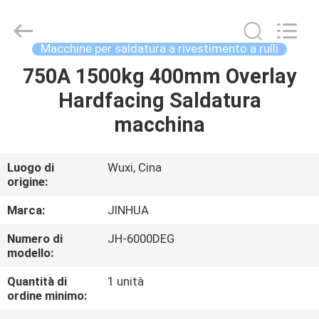
lavorazione
della
superficie
a
rulli
Macchine per saldatura a rivestimento a rulli
da
400
mm
750A 1500kg 400mm Overlay
CASA
fornitore.
Copyright
Hardfacing Saldatura
©
2020
-
PRODOTTI
macchina
2025
claddingweldingmachine.com.
All
Rights
Reserved.
CIRCA
Luogo di
Wuxi, Cina
Developed
by
origine:
NOI
ECER
Marca:
JINHUA
GIRO
Numero di
JH-6000DEG
modello:
DELLA
FABBRICA
Quantità di
1 unità
ordine minimo: