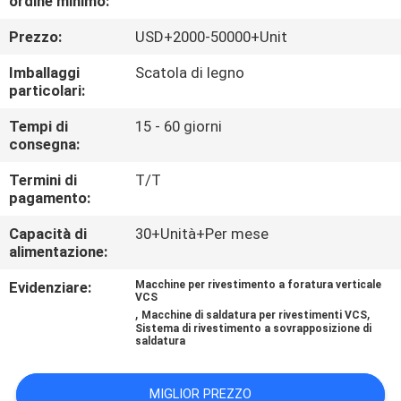
ordine minimo:
CONTROLLO
Prezzo:
USD+2000-50000+Unit
DI
QUALITÀ
Imballaggi
Scatola di legno
particolari:
CONTATTICI
Tempi di
15 - 60 giorni
consegna:
Termini di
T/T
NOTIZIE
pagamento:
Capacità di
30+Unità+Per mese
RICHIEDA
alimentazione:
UNA
Evidenziare:
Macchine per rivestimento a foratura verticale
VCS
CITAZIONE
,
,
Macchine di saldatura per rivestimenti VCS
Sistema di rivestimento a sovrapposizione di
saldatura
MAPPA
DEL
MIGLIOR PREZZO