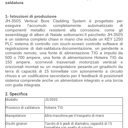
saldatura
1- Istruzioni di produzione
JH-350S Vertical Bore Cladding System è progettato per
eseguire l'accumulo completamente automatizzato di
componenti metallici resistenti alla corrosione, come gli
assemblaggi di alberi di Natale sottomarini.Il pacchetto JH-350S
è un sistema completo chiavi in mano che include un KEY 1250
PLC sistema di controllo con touch-screen controllo software di
registrazione di dati-saldatura-documentazione, un pendente a
comando remoto, una fonte di alimentazione TIG a impulsi da
500 o 700 ampere, una fonte di alimentazione Hotwire TIG da
150 ampere, scorrevoli trasversali motorizzati verticali e
orizzontali montati su un manipolatore pesante,un giradischi da
terra di capacità di 15 tonnellate con azionamento a circuito
chiuso e un codificatore secondario per il feedback di posizioneIl
sistema comprende anche un alimentatore integrato e una torcia
con guida integrata.
2. Specifica
Modello
JS-350S
Processo di saldatura
Hotwire TIG
Manipolatore
Altre macchine per il trasporto di merci
Dischi giratori
Tavolo di 6 piedi di diametro, capacità di 15
tonnellate con anello di scivolo