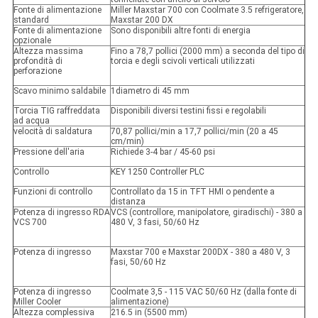
Fonte di alimentazione
Miller Maxstar 700 con Coolmate 3.5 refrigeratore,
standard
Maxstar 200 DX
Fonte di alimentazione
Sono disponibili altre fonti di energia
opzionale
Altezza massima
Fino a 78,7 pollici (2000 mm) a seconda del tipo di
profondità di
torcia e degli scivoli verticali utilizzati
perforazione
Scavo minimo saldabile
1diametro di 45 mm
Torcia TIG raffreddata
Disponibili diversi testini fissi e regolabili
ad acqua
velocità di saldatura
70,87 pollici/min a 17,7 pollici/min (20 a 45
cm/min)
Pressione dell'aria
Richiede 3-4 bar / 45-60 psi
Controllo
KEY 1250 Controller PLC
Funzioni di controllo
Controllato da 15 in TFT HMI o pendente a
distanza
Potenza di ingresso RDA
VCS (controllore, manipolatore, giradischi) - 380 a
VCS 700
480 V, 3 fasi, 50/60 Hz
Potenza di ingresso
Maxstar 700 e Maxstar 200DX - 380 a 480 V, 3
fasi, 50/60 Hz
Potenza di ingresso
Coolmate 3,5 - 115 VAC 50/60 Hz (dalla fonte di
Miller Cooler
alimentazione)
Altezza complessiva
216.5 in (5500 mm)