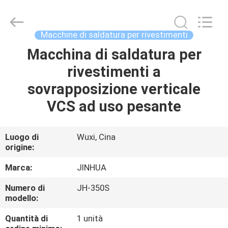
a
rotazione
da
75
kW
Macchine di saldatura per rivestimenti
fornitore.
Copyright
©
Macchina di saldatura per
CASA
2020
-
rivestimenti a
2025
JINHUA
(QINGDAO)
PRODOTTI
sovrapposizione verticale
HARDFACING
TECHNOLOGY
CO.,
VCS ad uso pesante
LTD..
All
CIRCA
Rights
Reserved.
NOI
Developed
Luogo di
Wuxi, Cina
by
origine:
ECER
GIRO
Marca:
JINHUA
DELLA
Numero di
JH-350S
modello:
FABBRICA
Quantità di
1 unità