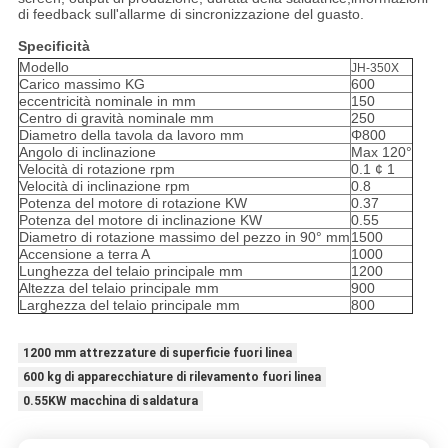
di feedback sull'allarme di sincronizzazione del guasto.
Specificità
Modello
JH-350X
Carico massimo KG
600
eccentricità nominale in mm
150
Centro di gravità nominale mm
250
Diametro della tavola da lavoro mm
Φ800
Angolo di inclinazione
Max 120°
Velocità di rotazione rpm
0.1 ¢ 1
Velocità di inclinazione rpm
0.8
Potenza del motore di rotazione KW
0.37
Potenza del motore di inclinazione KW
0.55
Diametro di rotazione massimo del pezzo in 90° mm
1500
Accensione a terra A
1000
Lunghezza del telaio principale mm
1200
Altezza del telaio principale mm
900
Larghezza del telaio principale mm
800
1200 mm attrezzature di superficie fuori linea
600 kg di apparecchiature di rilevamento fuori linea
0.55KW macchina di saldatura