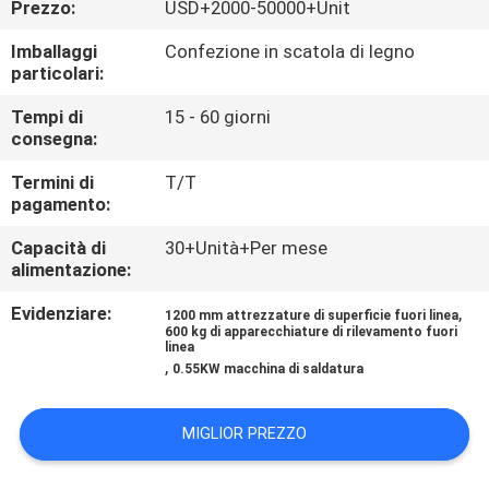
Prezzo:
USD+2000-50000+Unit
CONTROLLO
DI
Imballaggi
Confezione in scatola di legno
particolari:
QUALITÀ
Tempi di
15 - 60 giorni
consegna:
CONTATTICI
Termini di
T/T
pagamento:
RICHIEDA
Capacità di
30+Unità+Per mese
UNA
alimentazione:
CITAZIONE
Evidenziare:
,
1200 mm attrezzature di superficie fuori linea
600 kg di apparecchiature di rilevamento fuori
linea
,
NOTIZIE
0.55KW macchina di saldatura
MIGLIOR PREZZO