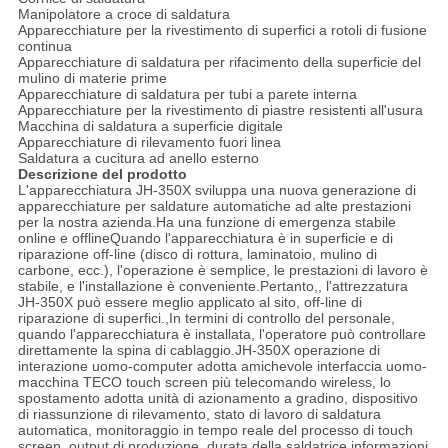
Manipolatore a croce di saldatura
Apparecchiature per la rivestimento di superfici a rotoli di fusione
continua
Apparecchiature di saldatura per rifacimento della superficie del
mulino di materie prime
Apparecchiature di saldatura per tubi a parete interna
Apparecchiature per la rivestimento di piastre resistenti all'usura
Macchina di saldatura a superficie digitale
Apparecchiature di rilevamento fuori linea
Saldatura a cucitura ad anello esterno
Descrizione del prodotto
L'apparecchiatura JH-350X sviluppa una nuova generazione di
apparecchiature per saldature automatiche ad alte prestazioni
per la nostra azienda.Ha una funzione di emergenza stabile
online e offlineQuando l'apparecchiatura è in superficie e di
riparazione off-line (disco di rottura, laminatoio, mulino di
carbone, ecc.), l'operazione è semplice, le prestazioni di lavoro è
stabile, e l'installazione è conveniente.Pertanto,, l'attrezzatura
JH-350X può essere meglio applicato al sito, off-line di
riparazione di superfici.,In termini di controllo del personale,
quando l'apparecchiatura è installata, l'operatore può controllare
direttamente la spina di cablaggio.JH-350X operazione di
interazione uomo-computer adotta amichevole interfaccia uomo-
macchina TECO touch screen più telecomando wireless, lo
spostamento adotta unità di azionamento a gradino, dispositivo
di riassunzione di rilevamento, stato di lavoro di saldatura
automatica, monitoraggio in tempo reale del processo di touch
screen, output di produzione, durata della saldatrice,informazioni