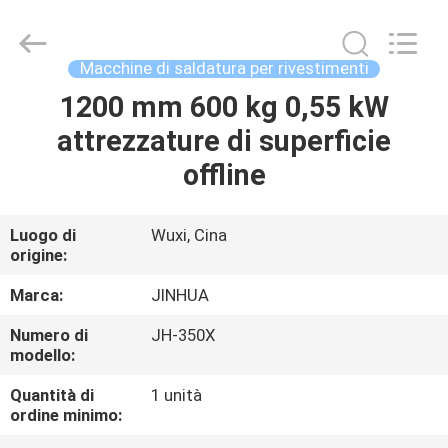
a
rotazione
da
75
kW
Macchine di saldatura per rivestimenti
fornitore.
Copyright
©
1200 mm 600 kg 0,55 kW
CASA
2020
-
attrezzature di superficie
2025
claddingweldingmachine.com.
All
PRODOTTI
offline
Rights
Reserved.
Developed
by
ECER
CIRCA
Luogo di
Wuxi, Cina
origine:
NOI
Marca:
JINHUA
GIRO
Numero di
JH-350X
modello:
DELLA
FABBRICA
Quantità di
1 unità
ordine minimo: