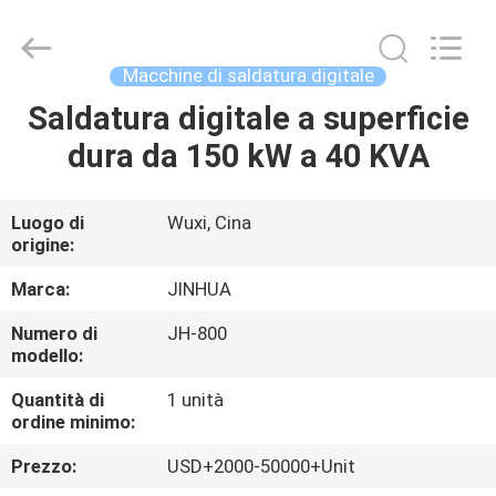
a
sovrapposizione
da
25
KVA
Macchine di saldatura digitale
fornitore.
Copyright
©
Saldatura digitale a superficie
CASA
2020
-
dura da 150 kW a 40 KVA
2025
claddingweldingmachine.com.
All
PRODOTTI
Rights
Reserved.
Developed
Luogo di
Wuxi, Cina
by
origine:
ECER
CIRCA
NOI
Marca:
JINHUA
Numero di
JH-800
modello:
GIRO
DELLA
Quantità di
1 unità
ordine minimo:
FABBRICA
Prezzo:
USD+2000-50000+Unit