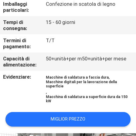
CONTROLLO
Imballaggi
Confezione in scatola di legno
particolari:
DI
Tempi di
15 - 60 giorni
QUALITÀ
consegna:
Termini di
T/T
CONTATTICI
pagamento:
Capacità di
50+unità+per m50+unità+per mese
RICHIEDA
alimentazione:
UNA
Evidenziare:
,
Macchine di saldatura a faccia dura
CITAZIONE
Macchine digitali per la lavorazione della
superficie
,
Macchina di saldatura a superficie dura da 150
kW
NOTIZIE
MIGLIOR PREZZO