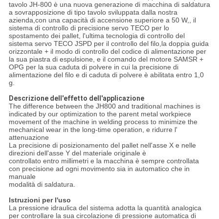
tavolo JH-800 è una nuova generazione di macchina di saldatura
a sovrapposizione di tipo tavolo sviluppata dalla nostra
azienda,con una capacità di accensione superiore a 50 W,, il
sistema di controllo di precisione servo TECO per lo
spostamento dei pallet, l'ultima tecnologia di controllo del
sistema servo TECO JSPD per il controllo del filo,la doppia guida
orizzontale + il modo di controllo del codice di alimentazione per
la sua piastra di espulsione, e il comando del motore SAMSR +
OPG per la sua caduta di polvere in cui la precisione di
alimentazione del filo e di caduta di polvere è abilitata entro 1,0
g.
Descrizione dell'effetto dell'applicazione
The difference between the JH800 and traditional machines is
indicated by our optimization to the parent metal workpiece
movement of the machine in welding process to minimize the
mechanical wear in the long-time operation, e ridurre l'
attenuazione
La precisione di posizionamento del pallet nell'asse X e nelle
direzioni dell'asse Y del materiale originale è
controllato entro millimetri e la macchina è sempre controllata
con precisione ad ogni movimento sia in automatico che in
manuale
modalità di saldatura.
Istruzioni per l'uso
La pressione idraulica del sistema adotta la quantità analogica
per controllare la sua circolazione di pressione automatica di