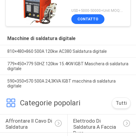
USD+5000-50000+Unit MOQ:1 unità
CONTATTO
Macchine di saldatura digitale
810×480×860 500A 120kw AC380 Saldatura digitale
779×450×779 50HZ 120kw 15.4KW IGBT Maschera di saldatura
digitale
590×350×570 500A 24,3KVA IGBT macchina di saldatura
digitale
Categorie popolari
Tutti
Affrontare Il Cavo Di 
Elettrodo Di 
Saldatura
Saldatura A Faccia 
Dura