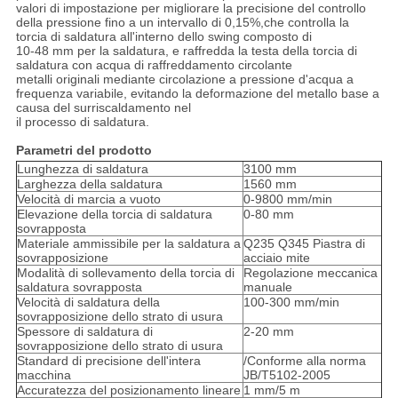
valori di impostazione per migliorare la precisione del controllo
della pressione fino a un intervallo di 0,15%,che controlla la
torcia di saldatura all'interno dello swing composto di
10-48 mm per la saldatura, e raffredda la testa della torcia di
saldatura con acqua di raffreddamento circolante
metalli originali mediante circolazione a pressione d'acqua a
frequenza variabile, evitando la deformazione del metallo base a
causa del surriscaldamento nel
il processo di saldatura.
Parametri del prodotto
Lunghezza di saldatura
3100 mm
Larghezza della saldatura
1560 mm
Velocità di marcia a vuoto
0-9800 mm/min
Elevazione della torcia di saldatura
0-80 mm
sovrapposta
Materiale ammissibile per la saldatura a
Q235 Q345 Piastra di
sovrapposizione
acciaio mite
Modalità di sollevamento della torcia di
Regolazione meccanica
saldatura sovrapposta
manuale
Velocità di saldatura della
100-300 mm/min
sovrapposizione dello strato di usura
Spessore di saldatura di
2-20 mm
sovrapposizione dello strato di usura
Standard di precisione dell'intera
/Conforme alla norma
macchina
JB/T5102-2005
Accuratezza del posizionamento lineare
1 mm/5 m