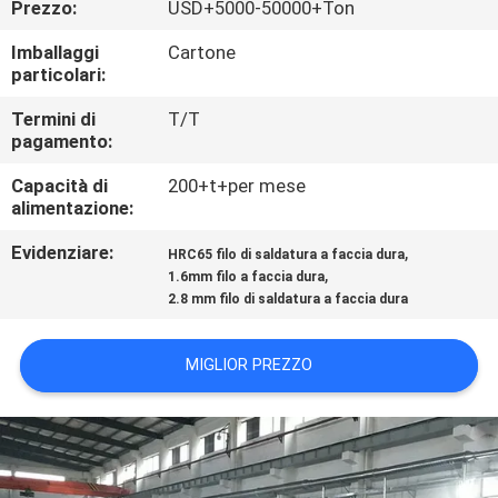
Prezzo:
USD+5000-50000+Ton
CONTROLLO
DI
Imballaggi
Cartone
particolari:
QUALITÀ
Termini di
T/T
pagamento:
CONTATTICI
Capacità di
200+t+per mese
alimentazione:
RICHIEDA
Evidenziare:
,
HRC65 filo di saldatura a faccia dura
UNA
,
1.6mm filo a faccia dura
2.8 mm filo di saldatura a faccia dura
CITAZIONE
MIGLIOR PREZZO
NOTIZIE