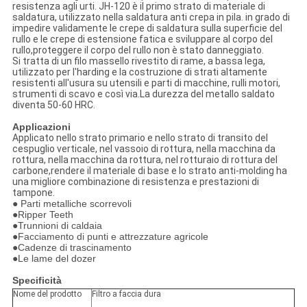
resistenza agli urti. JH-120 è il primo strato di materiale di
saldatura, utilizzato nella saldatura anti crepa in pila. in grado di
impedire validamente le crepe di saldatura sulla superficie del
rullo e le crepe di estensione fatica e sviluppare al corpo del
rullo,proteggere il corpo del rullo non è stato danneggiato.
Si tratta di un filo massello rivestito di rame, a bassa lega,
utilizzato per l'harding e la costruzione di strati altamente
resistenti all'usura su utensili e parti di macchine, rulli motori,
strumenti di scavo e così via.La durezza del metallo saldato
diventa 50-60 HRC.
Applicazioni
Applicato nello strato primario e nello strato di transito del
cespuglio verticale, nel vassoio di rottura, nella macchina da
rottura, nella macchina da rottura, nel rotturaio di rottura del
carbone,rendere il materiale di base e lo strato anti-molding ha
una migliore combinazione di resistenza e prestazioni di
tampone.
● Parti metalliche scorrevoli
●Ripper Teeth
●Trunnioni di caldaia
●Facciamento di punti e attrezzature agricole
●Cadenze di trascinamento
●Le lame del dozer
Specificità
Nome del prodotto
Filtro a faccia dura