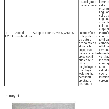
sotto il grado
lamina
medio e basso.
delle
trituratr
negli at
delle pa
negli at
agricoli
nella c
a spiral
JH-
Arco di
Autoprotezione
C,Mn,Si,Cr
58-62
La superficie
Piatta
101DA
combustione
delle perline di
di usur
saldatura
rettifica
senza stress
carbone
elimina le
rettifica
crepe, può
cement
generare poche
lame de
crepe sottili,
ventilat
può essere
macchi
utilizzata in
conseg
single layer e
tubo
multilayer
dell'alb
welding, ha
scorie
eccellenti
termich
prestazioni
screen
anti-usura.
Immagini