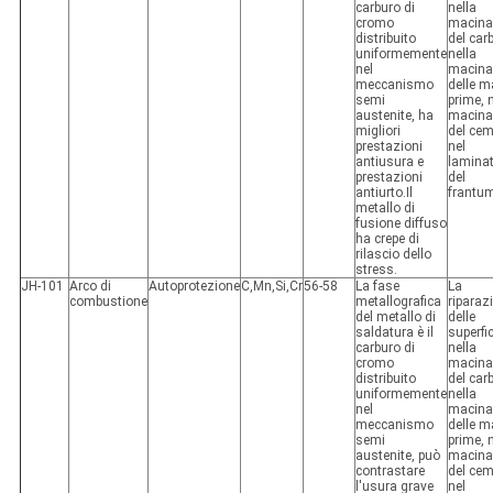
carburo di
nella
cromo
macina
distribuito
del car
uniformemente
nella
nel
macina
meccanismo
delle m
semi
prime, 
austenite, ha
macina
migliori
del cem
prestazioni
nel
antiusura e
lamina
prestazioni
del
antiurto.Il
frantu
metallo di
fusione diffuso
ha crepe di
rilascio dello
stress.
JH-101
Arco di
Autoprotezione
C,Mn,Si,Cr
56-58
La fase
La
combustione
metallografica
riparaz
del metallo di
delle
saldatura è il
superfi
carburo di
nella
cromo
macina
distribuito
del car
uniformemente
nella
nel
macina
meccanismo
delle m
semi
prime, 
austenite, può
macina
contrastare
del cem
l'usura grave
nel