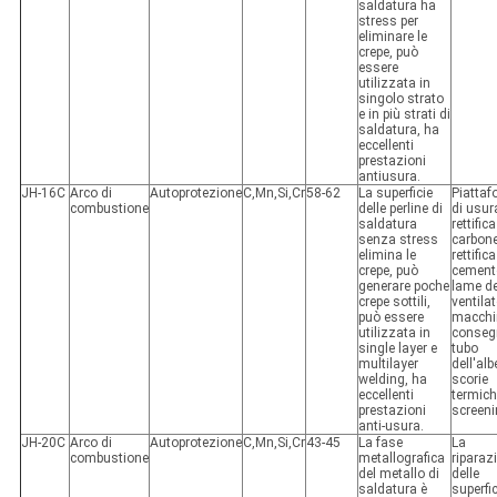
saldatura ha
stress per
eliminare le
crepe, può
essere
utilizzata in
singolo strato
e in più strati di
saldatura, ha
eccellenti
prestazioni
antiusura.
JH-16C
Arco di
Autoprotezione
C,Mn,Si,Cr
58-62
La superficie
Piatta
combustione
delle perline di
di usur
saldatura
rettifica
senza stress
carbone
elimina le
rettifica
crepe, può
cement
generare poche
lame de
crepe sottili,
ventilat
può essere
macchi
utilizzata in
conseg
single layer e
tubo
multilayer
dell'alb
welding, ha
scorie
eccellenti
termich
prestazioni
screen
anti-usura.
JH-20C
Arco di
Autoprotezione
C,Mn,Si,Cr
43-45
La fase
La
combustione
metallografica
riparaz
del metallo di
delle
saldatura è
superfi