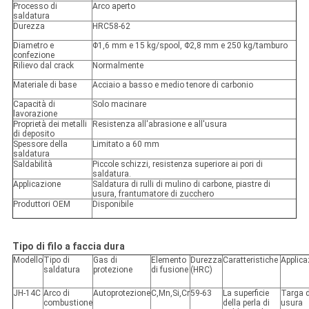
Processo di
Arco aperto
saldatura
Durezza
HRC58-62
Diametro e
Φ1,6 mm e 15 kg/spool, Φ2,8 mm e 250 kg/tamburo
confezione
Rilievo dal crack
Normalmente
Materiale di base
Acciaio a basso e medio tenore di carbonio
Capacità di
Solo macinare
lavorazione
Proprietà dei metalli
Resistenza all'abrasione e all'usura
di deposito
Spessore della
Limitato a 60 mm
saldatura
Saldabilità
Piccole schizzi, resistenza superiore ai pori di
saldatura.
Applicazione
Saldatura di rulli di mulino di carbone, piastre di
usura, frantumatore di zucchero
Produttori OEM
Disponibile
Tipo di filo a faccia dura
Modello
Tipo di
Gas di
Elemento
Durezza
Caratteristiche
Applica
saldatura
protezione
di fusione
(HRC)
JH-14C
Arco di
Autoprotezione
C,Mn,Si,Cr
59-63
La superficie
Targa d
combustione
della perla di
usura