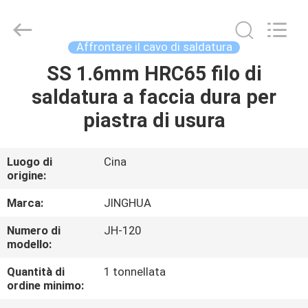
filo
di
saldatura
a
piastra
Affrontare il cavo di saldatura
di
usura
fornitore.
SS 1.6mm HRC65 filo di
CASA
Copyright
©
saldatura a faccia dura per
2020
-
2025
PRODOTTI
piastra di usura
claddingweldingmachine.com.
All
Rights
Reserved.
Developed
CIRCA
Luogo di
Cina
by
ECER
origine:
NOI
Marca:
JINGHUA
GIRO
Numero di
JH-120
modello:
DELLA
FABBRICA
Quantità di
1 tonnellata
ordine minimo: