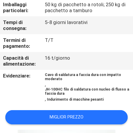
CONTROLLO
Imballaggi
50 kg di pacchetto a rotoli; 250 kg di
particolari:
pacchetto a tamburo
DI
Tempi di
5-8 giorni lavorativi
QUALITÀ
consegna:
Termini di
T/T
CONTATTICI
pagamento:
Capacità di
16 t/giorno
RICHIEDA
alimentazione:
UNA
Evidenziare:
Cavo di saldatura a faccia dura con impatto
moderato
CITAZIONE
,
JH-100HC filo di saldatura con nucleo di flusso a
faccia dura
,
NOTIZIE
Indurimento di macchine pesanti
MIGLIOR PREZZO