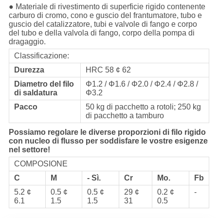
● Materiale di rivestimento di superficie rigido contenente
carburo di cromo, cono e guscio del frantumatore, tubo e
guscio del catalizzatore, tubi e valvole di fango e corpo
del tubo e della valvola di fango, corpo della pompa di
dragaggio.
Classificazione:
Durezza
HRC 58 ¢ 62
Diametro del filo
Φ1.2 / Φ1.6 / Φ2.0 / Φ2.4 / Φ2.8 /
di saldatura
Φ3.2
Pacco
50 kg di pacchetto a rotoli; 250 kg
di pacchetto a tamburo
Possiamo regolare le diverse proporzioni di filo rigido
con nucleo di flusso per soddisfare le vostre esigenze
nel settore!
COMPOSIONE
C
M
- Sì.
Cr
Mo.
Fb
5.2 ¢
0.5 ¢
0.5 ¢
29 ¢
0.2 ¢
-
6.1
1.5
1.5
31
0.5