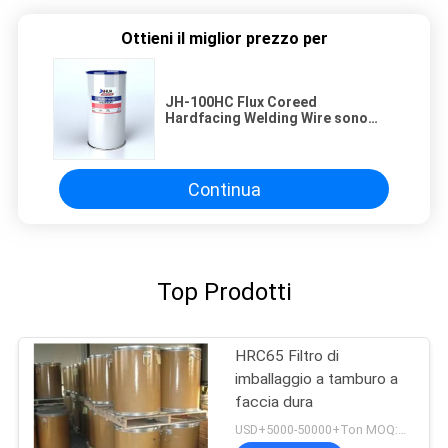
Ottieni il miglior prezzo per
JH-100HC Flux Coreed
Hardfacing Welding Wire sono
soggetti a pesante usura della
macchina e impatto moderato
Continua
Top Prodotti
HRC65 Filtro di
imballaggio a tamburo a
faccia dura
USD+5000-50000+Ton MOQ:1 tonnellata