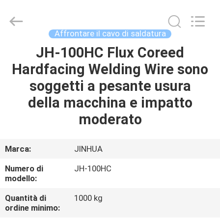
filo
di
saldatura
a
piastra
Affrontare il cavo di saldatura
di
usura
fornitore.
JH-100HC Flux Coreed
CASA
Copyright
©
Hardfacing Welding Wire sono
2020
-
2025
PRODOTTI
soggetti a pesante usura
claddingweldingmachine.com.
All
Rights
della macchina e impatto
Reserved.
Developed
CIRCA
moderato
by
ECER
NOI
Marca:
JINHUA
GIRO
Numero di
JH-100HC
DELLA
modello:
FABBRICA
Quantità di
1000 kg
ordine minimo: