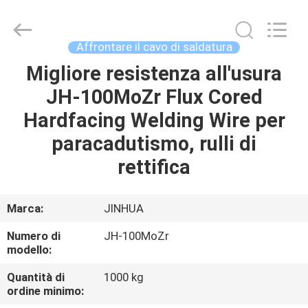
di
saldatura
di
superficie
fornitore.
Affrontare il cavo di saldatura
Copyright
©
2020
Migliore resistenza all'usura
CASA
-
2025
JH-100MoZr Flux Cored
claddingweldingmachine.com.
All
Rights
PRODOTTI
Hardfacing Welding Wire per
Reserved.
Developed
by
paracadutismo, rulli di
ECER
CIRCA
rettifica
NOI
Marca:
JINHUA
GIRO
Numero di
JH-100MoZr
DELLA
modello:
FABBRICA
Quantità di
1000 kg
ordine minimo: