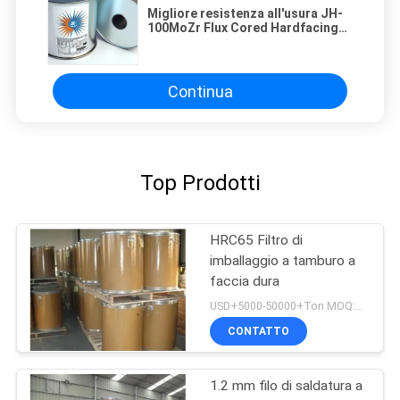
Migliore resistenza all'usura JH-
100MoZr Flux Cored Hardfacing
Welding Wire per paracadutismo,
rulli di rettifica
Continua
Top Prodotti
HRC65 Filtro di
imballaggio a tamburo a
faccia dura
USD+5000-50000+Ton MOQ:1 tonnellata
CONTATTO
1.2 mm filo di saldatura a