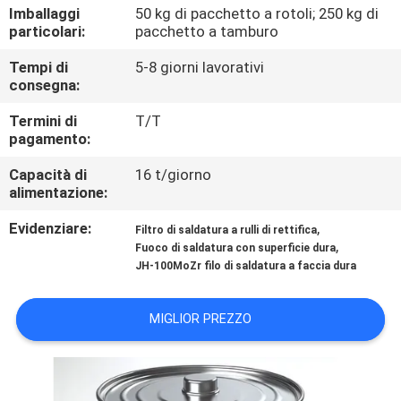
CONTROLLO
Imballaggi
50 kg di pacchetto a rotoli; 250 kg di
particolari:
pacchetto a tamburo
DI
Tempi di
5-8 giorni lavorativi
QUALITÀ
consegna:
Termini di
T/T
CONTATTICI
pagamento:
Capacità di
16 t/giorno
RICHIEDA
alimentazione:
UNA
Evidenziare:
,
Filtro di saldatura a rulli di rettifica
CITAZIONE
,
Fuoco di saldatura con superficie dura
JH-100MoZr filo di saldatura a faccia dura
NOTIZIE
MIGLIOR PREZZO