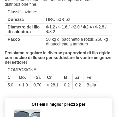
distribuzione fine.
Classificazione:
Durezza
HRC 60 ¢ 62
Diametro del filo
Φ1.2 / Φ1.6 / Φ2.0 / Φ2.4 / Φ2.8 /
di saldatura
Φ3.2
Pacco
50 kg di pacchetto a rotoli; 250 kg
di pacchetto a tamburo
Possiamo regolare le diverse proporzioni di filo rigido
con nucleo di flusso per soddisfare le vostre esigenze
nel settore!
COMPOSIONE
C
Mo.
- Sì.
Cr
B
Zr
Fe
5.0
> 1.0
0.70
> 28.1
0.2
0.2
Balla
Ottieni il miglior prezzo per