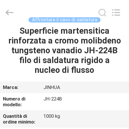
di
saldatura
di
superficie
fornitore.
Affrontare il cavo di saldatura
Copyright
©
2020
Superficie martensitica
CASA
-
2025
rinforzata a cromo molibdeno
claddingweldingmachine.com.
All
Rights
PRODOTTI
tungsteno vanadio JH-224B
Reserved.
Developed
by
filo di saldatura rigido a
ECER
CIRCA
nucleo di flusso
NOI
Marca:
JINHUA
GIRO
Numero di
JH-224B
DELLA
modello:
FABBRICA
Quantità di
1000 kg
ordine minimo: