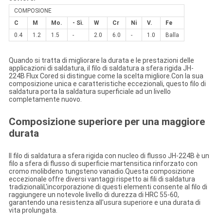
COMPOSIONE
C
M
Mo.
- Sì.
W
Cr
Ni
V.
Fe
0.4
1.2
1.5
-
2.0
6.0
-
1.0
Balla
Quando si tratta di migliorare la durata e le prestazioni delle
applicazioni di saldatura, il filo di saldatura a sfera rigida JH-
224B Flux Cored si distingue come la scelta migliore.Con la sua
composizione unica e caratteristiche eccezionali, questo filo di
saldatura porta la saldatura superficiale ad un livello
completamente nuovo.
Composizione superiore per una maggiore
durata
Il filo di saldatura a sfera rigida con nucleo di flusso JH-224B è un
filo a sfera di flusso di superficie martensitica rinforzato con
cromo molibdeno tungsteno vanadio.Questa composizione
eccezionale offre diversi vantaggi rispetto ai fili di saldatura
tradizionaliL'incorporazione di questi elementi consente al filo di
raggiungere un notevole livello di durezza di HRC 55-60,
garantendo una resistenza all'usura superiore e una durata di
vita prolungata.