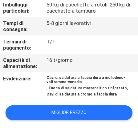
CONTROLLO
Imballaggi
50 kg di pacchetto a rotoli; 250 kg di
particolari:
pacchetto a tamburo
DI
Tempi di
5-8 giorni lavorativi
QUALITÀ
consegna:
Termini di
T/T
CONTATTICI
pagamento:
Capacità di
16 t/giorno
RICHIEDA
alimentazione:
UNA
Evidenziare:
Cavi di saldatura a faccia dura a molibdeno-
volframmo-vanadio
CITAZIONE
,
,
Fuoco di saldatura martensitico rinforzato
Cavi di saldatura a cromo a faccia dura
NOTIZIE
MIGLIOR PREZZO