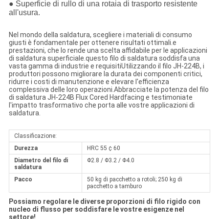
● Superficie di rullo di una rotaia di trasporto resistente
all'usura.
Nel mondo della saldatura, scegliere i materiali di consumo
giusti è fondamentale per ottenere risultati ottimali.e
prestazioni, che lo rende una scelta affidabile per le applicazioni
di saldatura superficiale.questo filo di saldatura soddisfa una
vasta gamma di industrie e requisitiUtilizzando il filo JH-224B, i
produttori possono migliorare la durata dei componenti critici,
ridurre i costi di manutenzione e elevare l'efficienza
complessiva delle loro operazioni.Abbracciate la potenza del filo
di saldatura JH-224B Flux Cored Hardfacing e testimoniate
l'impatto trasformativo che porta alle vostre applicazioni di
saldatura.
Classificazione:
Durezza
HRC 55 ¢ 60
Diametro del filo di
Φ2.8 / Φ3.2 / Φ4.0
saldatura
Pacco
50 kg di pacchetto a rotoli; 250 kg di
pacchetto a tamburo
Possiamo regolare le diverse proporzioni di filo rigido con
nucleo di flusso per soddisfare le vostre esigenze nel
settore!