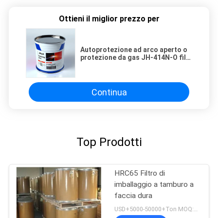
Ottieni il miglior prezzo per
Autoprotezione ad arco aperto o
protezione da gas JH-414N-O filo
di saldatura a sfondo rigido con
nucleo di flusso
Continua
Top Prodotti
HRC65 Filtro di
imballaggio a tamburo a
faccia dura
USD+5000-50000+Ton MOQ:1 tonnellata