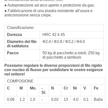
● Autoprotezione ad arco aperto o protezione da gas.
● Fabbricazione di una piastra resistente all'usura e
anticorrosione senza crepe.
Classificazione:
Durezza
HRC 42 ¢ 45
Diametro del filo
Φ2.4 / Φ2.8 / Φ3.2 / Φ4.0
di saldatura
Pacco
50 kg di pacchetto a rotoli; 250 kg
di pacchetto a tamburo
Possiamo regolare le diverse proporzioni di filo rigido
con nucleo di flusso per soddisfare le vostre esigenze
nel settore!
COMPOSIONE
C
M
Mo.
-
N
Cr
Ni
V.
Fe
Sì.
0.06
1.2
1.0
-
0.02
13
4.0
0.1
Balla