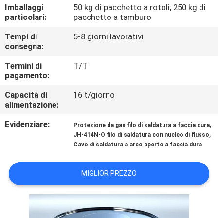
CONTROLLO
Imballaggi
50 kg di pacchetto a rotoli; 250 kg di
particolari:
pacchetto a tamburo
DI
Tempi di
5-8 giorni lavorativi
QUALITÀ
consegna:
Termini di
T/T
CONTATTICI
pagamento:
Capacità di
16 t/giorno
RICHIEDA
alimentazione:
UNA
Evidenziare:
,
Protezione da gas filo di saldatura a faccia dura
CITAZIONE
,
JH-414N-O filo di saldatura con nucleo di flusso
Cavo di saldatura a arco aperto a faccia dura
NOTIZIE
MIGLIOR PREZZO