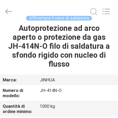
saldatura
a
faccia
dura
fornitore.
Affrontare il cavo di saldatura
Copyright
©
2020
Autoprotezione ad arco
CASA
-
2025
aperto o protezione da gas
claddingweldingmachine.com.
All
Rights
PRODOTTI
JH-414N-O filo di saldatura a
Reserved.
Developed
by
sfondo rigido con nucleo di
ECER
CIRCA
flusso
NOI
Marca:
JINHUA
GIRO
Numero di
JH-414N-O
DELLA
modello:
FABBRICA
Quantità di
1000 kg
ordine minimo: