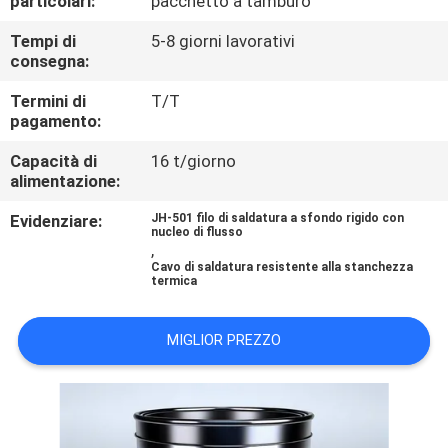
particolari:
pacchetto a tamburo
CONTROLLO
Tempi di
5-8 giorni lavorativi
DI
consegna:
QUALITÀ
Termini di
T/T
pagamento:
CONTATTICI
Capacità di
16 t/giorno
alimentazione:
RICHIEDA
Evidenziare:
JH-501 filo di saldatura a sfondo rigido con
nucleo di flusso
UNA
,
Cavo di saldatura resistente alla stanchezza
CITAZIONE
termica
NOTIZIE
MIGLIOR PREZZO