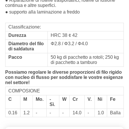
● Riparazione di rotelle trasportatrici, rotelle di fusione
continua e altre superfici.
● supporto alla laminazione a freddo
Classificazione:
Durezza
HRC 38 ¢ 42
Diametro del filo
Φ2.8 / Φ3.2 / Φ4.0
di saldatura
Pacco
50 kg di pacchetto a rotoli; 250 kg
di pacchetto a tamburo
Possiamo regolare le diverse proporzioni di filo rigido
con nucleo di flusso per soddisfare le vostre esigenze
nel settore!
COMPOSIONE
C
M
Mo.
-
W
Cr
V.
Ni
Fe
Sì.
0.16
1.2
-
-
-
14.0
-
1.0
Balla