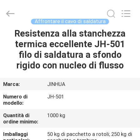
filo
di
saldatura
a
piastra
Affrontare il cavo di saldatura
di
usura
fornitore.
Resistenza alla stanchezza
CASA
Copyright
©
termica eccellente JH-501
2020
-
2025
PRODOTTI
filo di saldatura a sfondo
claddingweldingmachine.com.
All
Rights
rigido con nucleo di flusso
Reserved.
Developed
CIRCA
by
ECER
NOI
Marca:
JINHUA
Numero di
JH-501
GIRO
modello:
DELLA
Quantità di
1000 kg
ordine minimo:
FABBRICA
Imballaggi
50 kg di pacchetto a rotoli; 250 kg di