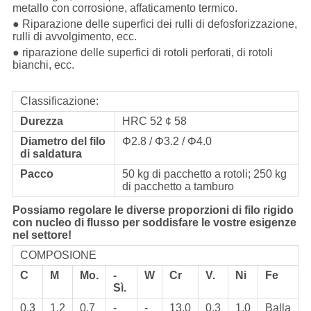
metallo con corrosione, affaticamento termico.
● Riparazione delle superfici dei rulli di defosforizzazione,
rulli di avvolgimento, ecc.
● riparazione delle superfici di rotoli perforati, di rotoli
bianchi, ecc.
Classificazione:
Durezza
HRC 52 ¢ 58
Diametro del filo
Φ2.8 / Φ3.2 / Φ4.0
di saldatura
Pacco
50 kg di pacchetto a rotoli; 250 kg
di pacchetto a tamburo
Possiamo regolare le diverse proporzioni di filo rigido
con nucleo di flusso per soddisfare le vostre esigenze
nel settore!
COMPOSIONE
C
M
Mo.
-
W
Cr
V.
Ni
Fe
Sì.
0.3
1.2
0.7
-
-
13.0
0.3
1.0
Balla