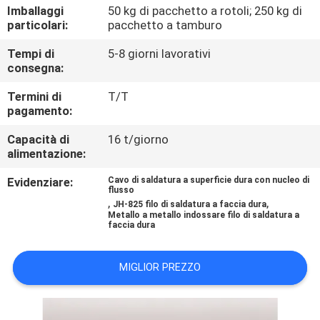
CONTROLLO
Imballaggi
50 kg di pacchetto a rotoli; 250 kg di
particolari:
pacchetto a tamburo
DI
Tempi di
5-8 giorni lavorativi
QUALITÀ
consegna:
Termini di
T/T
CONTATTICI
pagamento:
Capacità di
16 t/giorno
NOTIZIE
alimentazione:
Evidenziare:
Cavo di saldatura a superficie dura con nucleo di
RICHIEDA
flusso
,
,
JH-825 filo di saldatura a faccia dura
UNA
Metallo a metallo indossare filo di saldatura a
faccia dura
CITAZIONE
MIGLIOR PREZZO
MAPPA
DEL