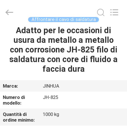
(QINGDAO)
HARDFACING
TECHNOLOGY
CO.,
LTD..
Affrontare il cavo di saldatura
All
Rights
Reserved.
Adatto per le occasioni di
CASA
Developed
by
usura da metallo a metallo
ECER
PRODOTTI
con corrosione JH-825 filo di
saldatura con core di fluido a
CIRCA
faccia dura
NOI
Marca:
JINHUA
GIRO
Numero di
JH-825
DELLA
modello:
FABBRICA
Quantità di
1000 kg
ordine minimo: